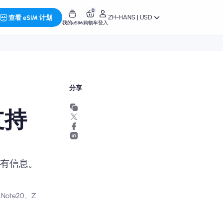
0
ZH-HANS | USD
查看 eSIM 计划
我的eSIM
购物车
登入
分享
支持
所有信息。
ote20、Z