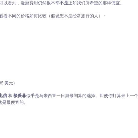
可以看到，漫游费用仍然很不幸
不是
正如我们所希望的那样便宜。
看看不同的价格如何比较（假设您不是经常旅行的人）：
35 美元）
电信
和
薇薇菲
似乎是马来西亚一日游最划算的选择。即使你打算呆上一
套餐仍然是最便宜的。