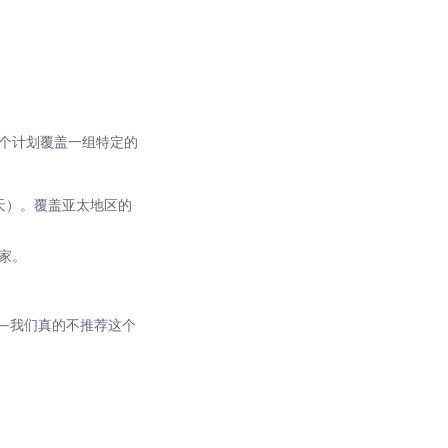
，每个计划覆盖一组特定的
30 天）。覆盖亚太地区的
国家。
美元——我们真的不推荐这个