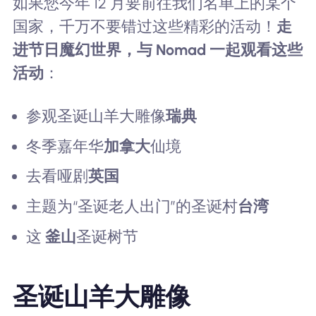
如果您今年 12 月要前往我们名单上的某个
国家，千万不要错过这些精彩的活动！
走
进节日魔幻世界，与 Nomad 一起观看这些
活动
：
参观圣诞山羊大雕像
瑞典
冬季嘉年华
加拿大
仙境
去看哑剧
英国
主题为“圣诞老人出门”的圣诞村
台湾
这
釜山
圣诞树节
圣诞山羊大雕像