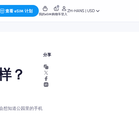
0
ZH-HANS | USD
查看 eSIM 计划
我的eSIM
购物车
登入
分享
样？
会想知道公园里的手机