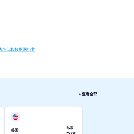
动热点和数据网络共
+ 查看全部
无限
美国
75
GB