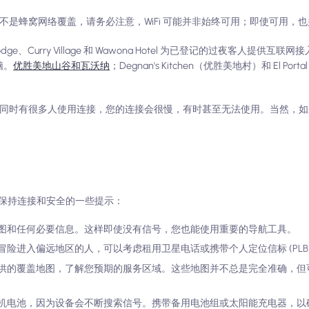
 而不是蜂窝网络覆盖，请务必注意，WiFi 可能并非始终可用；即使可用，
dge、Curry Village 和 Wawona Hotel 为已登记的过夜客人提供互联网接入。
脑。
优胜美地山谷和瓦沃纳
；Degnan's Kitchen（优胜美地村）和 El Portal 
，如果同时有很多人使用连接，您的连接会很慢，有时甚至无法使用。当然，
保持连接和安全的一些提示：
图和任何必要信息。这样即使没有信号，您也能使用重要的导航工具。
险进入偏远地区的人，可以考虑租用卫星电话或携带个人定位信标 (PLB
供的覆盖地图，了解您预期的服务区域。这些地图并不总是完全准确，但
机电池，因为设备会不断搜索信号。携带备用电池组或太阳能充电器，以