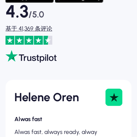
4.3
/5.0
基于 41,369 条评论
Helene Oren
Alwas fast
Alwas fast, always ready, alway