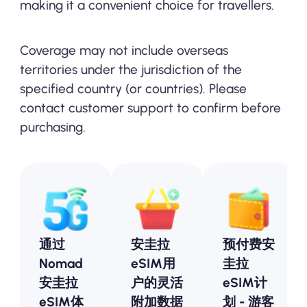
making it a convenient choice for travellers.
Coverage may not include overseas
territories under the jurisdiction of the
specified country (or countries). Please
contact customer support to confirm before
purchasing.
通过
安圭拉
预付费安
Nomad
eSIM用
圭拉
安圭拉
户的灵活
eSIM计
eSIM体
附加数据
划 - 游客