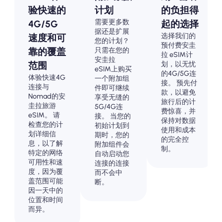
验快速的
计划
的负担得
需要更多数
4G/5G
起的选择
据还是扩展
选择我们的
速度和可
您的计划？
预付费安圭
只需在您的
靠的覆盖
拉 eSIM计
安圭拉
划，以无忧
范围
eSIM上购买
的4G/5G连
体验快速4G
一个附加组
接。 预先付
连接与
件即可继续
款，以避免
Nomad的安
享受无缝的
旅行后的计
圭拉旅游
5G/4G连
费惊喜，并
eSIM。 请
接。 当您的
保持对数据
检查您的计
初始计划到
使用和成本
划详细信
期时，您的
的完全控
息，以了解
附加组件会
制。
特定的网络
自动启动您
可用性和速
连接的连接
度，因为覆
而不会中
盖范围可能
断。
因一天中的
位置和时间
而异。