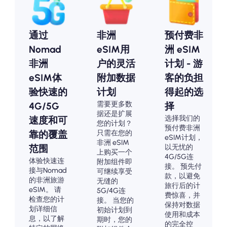
通过
非洲
预付费非
Nomad
eSIM用
洲 eSIM
非洲
户的灵活
计划 - 游
eSIM体
附加数据
客的负担
验快速的
计划
得起的选
需要更多数
4G/5G
择
据还是扩展
选择我们的
速度和可
您的计划？
预付费非洲
只需在您的
靠的覆盖
eSIM计划，
非洲 eSIM
以无忧的
范围
上购买一个
4G/5G连
体验快速连
附加组件即
接。 预先付
接与Nomad
可继续享受
款，以避免
的非洲旅游
无缝的
旅行后的计
eSIM。 请
5G/4G连
费惊喜，并
检查您的计
接。 当您的
保持对数据
划详细信
初始计划到
使用和成本
息，以了解
期时，您的
的完全控