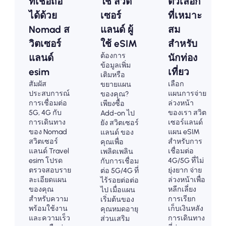
ที่เชื่อถือ
ใช้ สวิต
ตัวเลือก
ได้ด้วย
เซอร์
ที่เหมาะ
Nomad ส
แลนด์ ผู้
สม
วิตเซอร์
ใช้ eSIM
สำหรับ
ต้องการ
แลนด์
นักท่อง
ข้อมูลเพิ่ม
esim
เที่ยว
เติมหรือ
สัมผัส
เลือก
ขยายแผน
ประสบการณ์
แผนการจ่าย
ของคุณ?
การเชื่อมต่อ
ล่วงหน้า
เพียงซื้อ
5G, 4G กับ
ของเรา สวิต
Add-on ไป
การเดินทาง
เซอร์แลนด์
ยัง สวิตเซอร์
ของ Nomad
แผน eSIM
แลนด์ ของ
สวิตเซอร์
สำหรับการ
คุณเพื่อ
แลนด์ Travel
เชื่อมต่อ
เพลิดเพลิน
esim โปรด
4G/5G ที่ไม่
กับการเชื่อม
ตรวจสอบราย
ยุ่งยาก จ่าย
ต่อ 5G/4G ที่
ละเอียดแผน
ล่วงหน้าเพื่อ
ไร้รอยต่อต่อ
ของคุณ
หลีกเลี่ยง
ไป เมื่อแผน
สำหรับความ
การเรียก
เริ่มต้นของ
พร้อมใช้งาน
เก็บเงินหลัง
คุณหมดอายุ
และความเร็ว
การเดินทาง
ส่วนเสริม