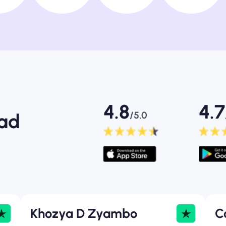
4.8
4.7
/5.0
mad
Khozya D Zyambo
C