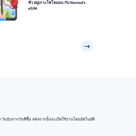
โลมอน eSIM ของ Nomad เสนอความครอบคลุม 4G/5G
ทั่ว หมู่เกาะโซโลมอน กับ Nomad's
เชื่อถือได้จากเมืองใหญ่ ๆ เช่น โฮนีอารา, กิโซ, อู๋กี้ ไปยังจุด
eSIM
วิวระยะไกล ติดต่อกันไม่ว่าการผจญภัยของคุณจะพาคุณ
ไปที่ไหน
 วันนับจากวันที่ซื้อ หลังจากนั้นจะเปิดใช้งานโดยอัตโนมัติ