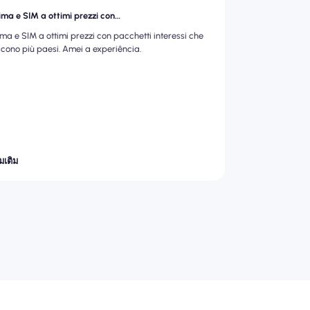
ima e SIM a ottimi prezzi con…
ima e SIM a ottimi prezzi con pacchetti interessi che
scono più paesi. Amei a experiência.
่มเติม