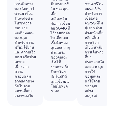
การเดินทาง
ซานมารีโน
ยัง ซานมารี
ของ Nomad
แผน eSIM
โน ของคุณ
ซานมารีโน
สำหรับการ
เพื่อ
Travel esim
เชื่อมต่อ
เพลิดเพลิน
โปรดตรวจ
4G/5G ที่ไม่
กับการเชื่อม
สอบราย
ยุ่งยาก จ่าย
ต่อ 5G/4G ที่
ละเอียดแผน
ล่วงหน้าเพื่อ
ไร้รอยต่อต่อ
ของคุณ
หลีกเลี่ยง
ไป เมื่อแผน
สำหรับความ
การเรียก
เริ่มต้นของ
พร้อมใช้งาน
เก็บเงินหลัง
คุณหมดอายุ
และความเร็ว
การเดินทาง
ส่วนเสริม
ของเครือข่าย
ที่น่า
ของคุณจะ
เฉพาะ
ประหลาดใจ
เปิดใช้
เนื่องจาก
และควบคุม
งานการเก็บ
ความ
การใช้
รักษาโดย
ครอบคลุม
ข้อมูลและ
อัตโนมัติที่
อาจแตกต่าง
ค่าใช้จ่าย
คุณเชื่อมต่อ
กันไปตาม
ของคุณ
โดยไม่หยุด
สถานที่และ
อย่าง
ชะงัก
เวลาของวัน
สมบูรณ์