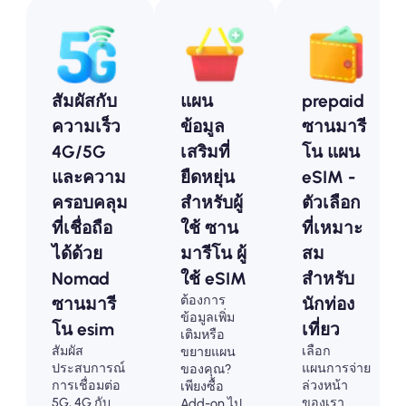
สัมผัสกับ
แผน
prepaid
ความเร็ว
ข้อมูล
ซานมารี
4G/5G
เสริมที่
โน แผน
และความ
ยืดหยุ่น
eSIM -
ครอบคลุม
สำหรับผู้
ตัวเลือก
ที่เชื่อถือ
ใช้ ซาน
ที่เหมาะ
ได้ด้วย
มารีโน ผู้
สม
Nomad
ใช้ eSIM
สำหรับ
ต้องการ
ซานมารี
นักท่อง
ข้อมูลเพิ่ม
โน esim
เที่ยว
เติมหรือ
สัมผัส
เลือก
ขยายแผน
ประสบการณ์
แผนการจ่าย
ของคุณ?
การเชื่อมต่อ
ล่วงหน้า
เพียงซื้อ
5G, 4G กับ
ของเรา
Add-on ไป