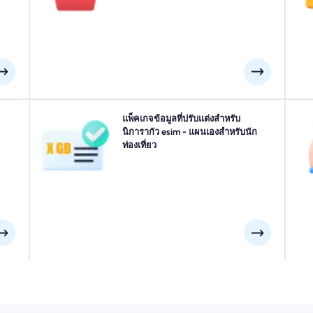
งวัน
คุณเชื่อมต่อโดยไม่หยุดชะงัก
งคุณ
เดินทางไปที่ มานากัว, กรานาดา, เลออน หรือที่ใดก็ได้ใน
แพ็คเกจข้อมูลที่ปรับแต่งสำหรับ
ื่อม
นิการากัว? เลือกแพ็คเกจข้อมูล นิการากัว ของเราที่ออกแบบ
นิการากัว esim - แผนเองสำหรับนัก
ข
มบิน
มาเพื่อให้เหมาะกับทุกความต้องการพร้อมการเชื่อมต่อ
ท่องเที่ยว
าช้า
4G/5G ที่ราบรื่น eSIMs ของเราบางส่วนต้องการการเปิดใช้
วิ
งานด้วยตนเองโปรดตรวจสอบอีเมลการติดตั้งของคุณเพื่อให้
แน่ใจ