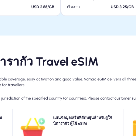
ก
USD 2.58/GB
เริ่มจาก
USD 3.25/GB
การากัว Travel eSIM
able coverage, easy activation and good value. Nomad eSIM delivers all three 
for travellers.
jurisdiction of the specified country (or countries). Please contact customer s
งของ
ม
ต้องการข้อมูลเพิ่มเติมหรือขยายแผนของคุณ? เพียงซื้อ Add-
แผนข้อมูลเสริมที่ยืดหยุ่นสำหรับผู้ใช้
อียด
on ไปยัง นิการากัว ของคุณเพื่อเพลิดเพลินกับการเชื่อมต่อ
นิการากัว ผู้ใช้ eSIM
สำห
วของ
5G/4G ที่ไร้รอยต่อต่อไป เมื่อแผนเริ่มต้นของคุณหมดอายุ
เ
ันไป
ส่วนเสริมของคุณจะเปิดใช้งานการเก็บรักษาโดยอัตโนมัติที่