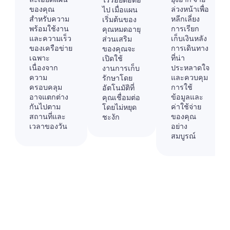
ไร้รอยต่อต่อ
ของคุณ
ล่วงหน้าเพื่อ
ไป เมื่อแผน
สำหรับความ
หลีกเลี่ยง
เริ่มต้นของ
พร้อมใช้งาน
การเรียก
คุณหมดอายุ
และความเร็ว
เก็บเงินหลัง
ส่วนเสริม
ของเครือข่าย
การเดินทาง
ของคุณจะ
เฉพาะ
ที่น่า
เปิดใช้
เนื่องจาก
ประหลาดใจ
งานการเก็บ
ความ
และควบคุม
รักษาโดย
ครอบคลุม
การใช้
อัตโนมัติที่
อาจแตกต่าง
ข้อมูลและ
คุณเชื่อมต่อ
กันไปตาม
ค่าใช้จ่าย
โดยไม่หยุด
สถานที่และ
ของคุณ
ชะงัก
เวลาของวัน
อย่าง
สมบูรณ์