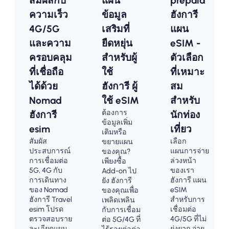
สัมผัสกับ
แผน
prepaid
ความเร็ว
ข้อมูล
ฮังการี
4G/5G
เสริมที่
แผน
และความ
ยืดหยุ่น
eSIM -
ครอบคลุม
สำหรับผู้
ตัวเลือก
ที่เชื่อถือ
ใช้
ที่เหมาะ
ได้ด้วย
ฮังการี ผู้
สม
Nomad
ใช้ eSIM
สำหรับ
ต้องการ
ฮังการี
นักท่อง
ข้อมูลเพิ่ม
esim
เที่ยว
เติมหรือ
สัมผัส
เลือก
ขยายแผน
ประสบการณ์
แผนการจ่าย
ของคุณ?
การเชื่อมต่อ
ล่วงหน้า
เพียงซื้อ
5G, 4G กับ
ของเรา
Add-on ไป
การเดินทาง
ฮังการี แผน
ยัง ฮังการี
ของ Nomad
eSIM
ของคุณเพื่อ
ฮังการี Travel
สำหรับการ
เพลิดเพลิน
esim โปรด
เชื่อมต่อ
กับการเชื่อม
ตรวจสอบราย
4G/5G ที่ไม่
ต่อ 5G/4G ที่
ละเอียดแผน
ยุ่งยาก จ่าย