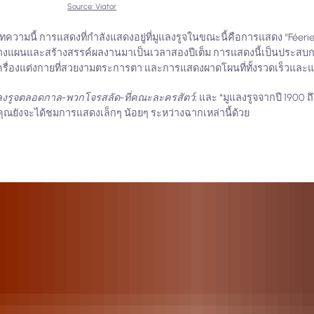
Source: Viator
มนี้ การแสดงที่กำลังแสดงอยู่ที่มูแลงรูจในขณะนี้คือการแสดง “Féerie”
าวางแผนและสร้างสรรค์ผลงานมาเป็นเวลาสองปีเต็ม การแสดงนี้เป็นประสบการ
รื่องแต่งกายที่สวยงามตระการตา และการแสดงผาดโผนที่ทั้งรวดเร็วและ
แลงรูจตลอดกาล
-
พวกโจรสลัด
-
ที่คณะละครสัตว์
; และ *มูแลงรูจจากปี 1900 
คุณยังจะได้ชมการแสดงเล็กๆ น้อยๆ ระหว่างฉากเหล่านี้ด้วย