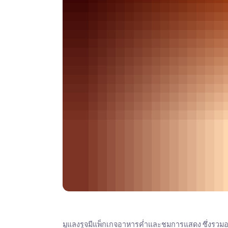
มูแลงรูจมีแพ็กเกจอาหารค่ำและชมการแสดง ซึ่งรว