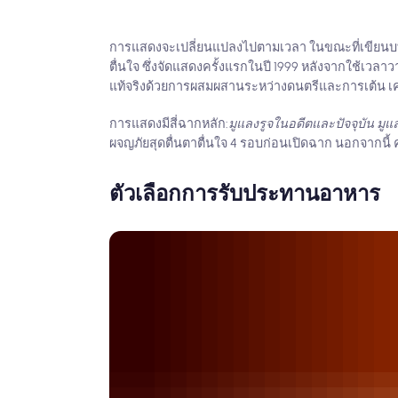
การแสดงจะเปลี่ยนแปลงไปตามเวลา ในขณะที่เขียนบทควา
ตื่นใจ ซึ่งจัดแสดงครั้งแรกในปี 1999 หลังจากใช้เวล
แท้จริงด้วยการผสมผสานระหว่างดนตรีและการเต้น เค
การแสดงมีสี่ฉากหลัก:
มูแลงรูจในอดีตและปัจจุบัน มู
ผจญภัยสุดตื่นตาตื่นใจ 4 รอบก่อนเปิดฉาก นอกจากนี้ 
ตัวเลือกการรับประทานอาหาร