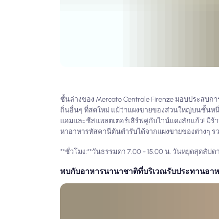
ชั้นล่างของ Mercato Centrale Firenze มอบประสบการณ์
ถิ่นอื่นๆ ที่สดใหม่ แม้ว่าแผงขายของส่วนใหญ่บนชั้นหนึ่ง
แฮมและชีสแพลตเตอร์เสิร์ฟคู่กับไวน์แดงสักแก้ว! มีร้าน
หาอาหารทัสคานีต้นตำรับได้จากแผงขายของต่างๆ รว
**ชั่วโมง:**วันธรรมดา 7.00 - 15.00 น. วันหยุดสุดสัปดา
พบกับอาหารนานาชาติที่บริเวณรับประทานอา