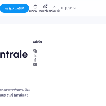
0
TH | USD
ดูแผน eSIM
esim ของฉัน
รถเข็น
ลงชื่อเข้าใช้
แบ่งปัน
ntrale
มลองอาหารริมทางท้อง
ฟลอเรนซ์ อิตาลี
แล้ว