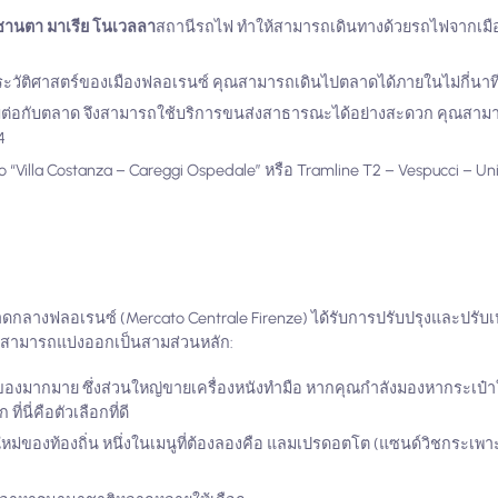
ซานตา มาเรีย โนเวลลา
สถานีรถไฟ ทำให้สามารถเดินทางด้วยรถไฟจากเมือง
ประวัติศาสตร์ของเมืองฟลอเรนซ์ คุณสามารถเดินไปตลาดได้ภายในไม่กี่นาท
มต่อกับตลาด จึงสามารถใช้บริการขนส่งสาธารณะได้อย่างสะดวก คุณสาม
4
“Villa Costanza – Careggi Ospedale” หรือ Tramline T2 – Vespucci – Un
าดกลางฟลอเรนซ์ (Mercato Centrale Firenze) ได้รับการปรับปรุงและปรับ
ลาดสามารถแบ่งออกเป็นสามส่วนหลัก:
มากมาย ซึ่งส่วนใหญ่ขายเครื่องหนังทำมือ หากคุณกำลังมองหากระเป๋าใ
่นี่คือตัวเลือกที่ดี
ิบสดใหม่ของท้องถิ่น หนึ่งในเมนูที่ต้องลองคือ แลมเปรดอตโต (แซนด์วิชกระเพาะ