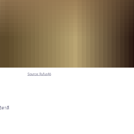
Source: Rufus46
ิตาลี