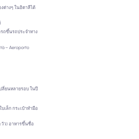
ต่างๆ ในอิตาลีได้
ี
ารถขึ้นรถประจำทาง
ità – Aeroporto
เปลี่ยนหลายรอบ ในปี
บเล็ก กระเป๋าทำมือ
วัว) อาหารขึ้นชื่อ