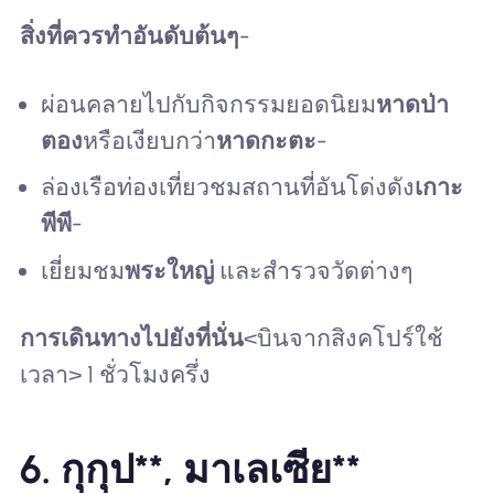
สิ่งที่ควรทำอันดับต้นๆ
-
ผ่อนคลายไปกับกิจกรรมยอดนิยม
หาดป่า
ตอง
หรือเงียบกว่า
หาดกะตะ
-
ล่องเรือท่องเที่ยวชมสถานที่อันโด่งดัง
เกาะ
พีพี
-
เยี่ยมชม
พระใหญ่
และสำรวจวัดต่างๆ
การเดินทางไปยังที่นั่น
<บินจากสิงคโปร์ใช้
เวลา> 1 ชั่วโมงครึ่ง
6. กุกุป**, มาเลเซีย**