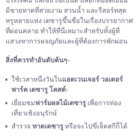
ประเทศมาเลเซีย ถือเป็นตัวเลือกที่ยอดเยี่ยม
มีชายหาดที่สวยงาม สวนน้ำ และรีสอร์ทสุด
หรูหลายแห่ง เดซารูขึ้นชื่อในเรื่องบรรยากาศ
ที่ผ่อนคลาย ทำให้ที่นี่เหมาะสำหรับทั้งผู้ที่
แสวงหาการผจญภัยและผู้ที่ต้องการพักผ่อน
สิ่งที่ควรทำอันดับต้นๆ
-
ใช้เวลาหนึ่งวันใน
แอดเวนเจอร์ วอเตอร์
พาร์ค เดซารู โคสต์
-
เยี่ยมชม
ฟาร์มผลไม้เดซารู
เพื่อการท่อง
เที่ยวเชิงอนุรักษ์
สำรวจ
หาดเดซารู
หรือจะไปขี่เจ็ตสกีก็ได้