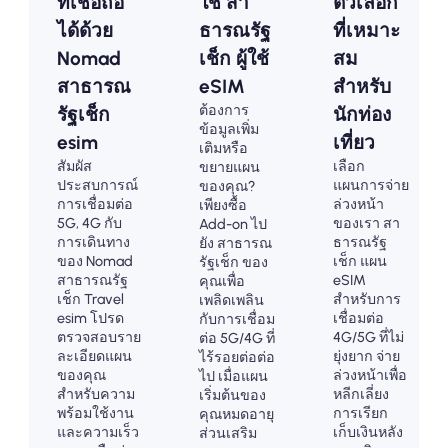
ที่เชื่อถือ
ใช้ สา
ตัวเลือก
ได้ด้วย
ธารณรัฐ
ที่เหมาะ
Nomad
เช็ก ผู้ใช้
สม
สาธารณ
eSIM
สำหรับ
ต้องการ
รัฐเช็ก
นักท่อง
ข้อมูลเพิ่ม
esim
เที่ยว
เติมหรือ
สัมผัส
เลือก
ขยายแผน
ประสบการณ์
แผนการจ่าย
ของคุณ?
การเชื่อมต่อ
ล่วงหน้า
เพียงซื้อ
5G, 4G กับ
ของเรา สา
Add-on ไป
การเดินทาง
ธารณรัฐ
ยัง สาธารณ
ของ Nomad
เช็ก แผน
รัฐเช็ก ของ
สาธารณรัฐ
eSIM
คุณเพื่อ
เช็ก Travel
สำหรับการ
เพลิดเพลิน
esim โปรด
เชื่อมต่อ
กับการเชื่อม
ตรวจสอบราย
4G/5G ที่ไม่
ต่อ 5G/4G ที่
ละเอียดแผน
ยุ่งยาก จ่าย
ไร้รอยต่อต่อ
ของคุณ
ล่วงหน้าเพื่อ
ไป เมื่อแผน
สำหรับความ
หลีกเลี่ยง
เริ่มต้นของ
พร้อมใช้งาน
การเรียก
คุณหมดอายุ
และความเร็ว
เก็บเงินหลัง
ส่วนเสริม