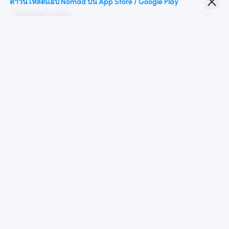
ดาวน์โหลดแอป Nomad บน App Store / Google Play
Nomad esim
ส่วนลดนักเรียน
จุดหมายปลายทางชั้นนำ
ติดตามเรา