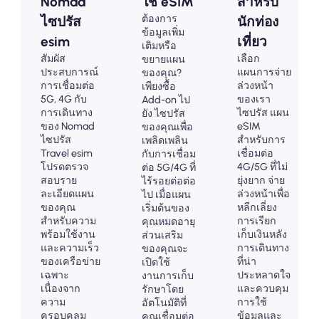
Nomad
ใช้ eSIM
สำหรับ
ต้องการ
ไซปรัส
นักท่อง
ข้อมูลเพิ่ม
esim
เที่ยว
เติมหรือ
สัมผัส
เลือก
ขยายแผน
ประสบการณ์
แผนการจ่าย
ของคุณ?
การเชื่อมต่อ
ล่วงหน้า
เพียงซื้อ
5G, 4G กับ
ของเรา
Add-on ไป
การเดินทาง
ไซปรัส แผน
ยัง ไซปรัส
ของ Nomad
eSIM
ของคุณเพื่อ
ไซปรัส
สำหรับการ
เพลิดเพลิน
Travel esim
เชื่อมต่อ
กับการเชื่อม
โปรดตรวจ
4G/5G ที่ไม่
ต่อ 5G/4G ที่
สอบราย
ยุ่งยาก จ่าย
ไร้รอยต่อต่อ
ละเอียดแผน
ล่วงหน้าเพื่อ
ไป เมื่อแผน
ของคุณ
หลีกเลี่ยง
เริ่มต้นของ
สำหรับความ
การเรียก
คุณหมดอายุ
พร้อมใช้งาน
เก็บเงินหลัง
ส่วนเสริม
และความเร็ว
การเดินทาง
ของคุณจะ
ของเครือข่าย
ที่น่า
เปิดใช้
เฉพาะ
ประหลาดใจ
งานการเก็บ
เนื่องจาก
และควบคุม
รักษาโดย
ความ
การใช้
อัตโนมัติที่
ครอบคลุม
ข้อมูลและ
คุณเชื่อมต่อ