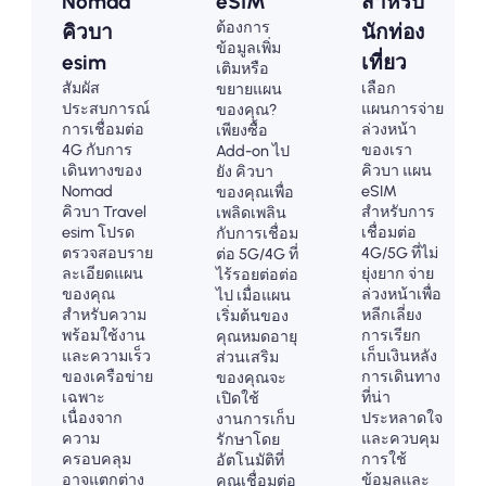
Nomad
eSIM
สำหรับ
ต้องการ
คิวบา
นักท่อง
ข้อมูลเพิ่ม
esim
เที่ยว
เติมหรือ
สัมผัส
เลือก
ขยายแผน
ประสบการณ์
แผนการจ่าย
ของคุณ?
การเชื่อมต่อ
ล่วงหน้า
เพียงซื้อ
4G กับการ
ของเรา
Add-on ไป
เดินทางของ
คิวบา แผน
ยัง คิวบา
Nomad
eSIM
ของคุณเพื่อ
คิวบา Travel
สำหรับการ
เพลิดเพลิน
esim โปรด
เชื่อมต่อ
กับการเชื่อม
ตรวจสอบราย
4G/5G ที่ไม่
ต่อ 5G/4G ที่
ละเอียดแผน
ยุ่งยาก จ่าย
ไร้รอยต่อต่อ
ของคุณ
ล่วงหน้าเพื่อ
ไป เมื่อแผน
สำหรับความ
หลีกเลี่ยง
เริ่มต้นของ
พร้อมใช้งาน
การเรียก
คุณหมดอายุ
และความเร็ว
เก็บเงินหลัง
ส่วนเสริม
ของเครือข่าย
การเดินทาง
ของคุณจะ
เฉพาะ
ที่น่า
เปิดใช้
เนื่องจาก
ประหลาดใจ
งานการเก็บ
ความ
และควบคุม
รักษาโดย
ครอบคลุม
การใช้
อัตโนมัติที่
อาจแตกต่าง
ข้อมูลและ
คุณเชื่อมต่อ