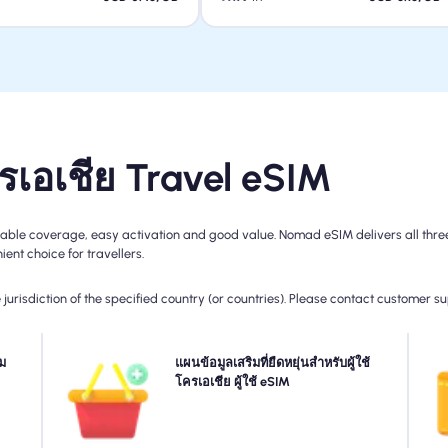
รเอเชีย Travel eSIM
able coverage, easy activation and good value. Nomad eSIM delivers all three
ent choice for travellers.
jurisdiction of the specified country (or countries). Please contact customer s
งของ
ม
ต้องการข้อมูลเพิ่มเติมหรือขยายแผนของคุณ? เพียงซื้อ Add-
แผนข้อมูลเสริมที่ยืดหยุ่นสำหรับผู้ใช้
อียด
on ไปยัง โครเอเชีย ของคุณเพื่อเพลิดเพลินกับการเชื่อมต่อ
โครเอเชีย ผู้ใช้ eSIM
สำห
วของ
5G/4G ที่ไร้รอยต่อต่อไป เมื่อแผนเริ่มต้นของคุณหมดอายุ
เ
ันไป
ส่วนเสริมของคุณจะเปิดใช้งานการเก็บรักษาโดยอัตโนมัติที่
งวัน
คุณเชื่อมต่อโดยไม่หยุดชะงัก