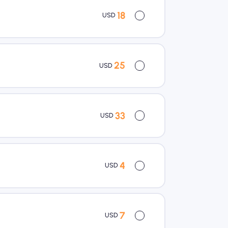
18
USD
25
USD
33
USD
4
USD
7
USD