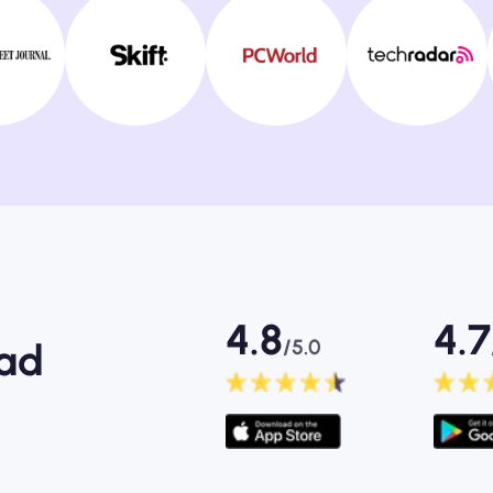
4.8
4.7
/5.0
mad