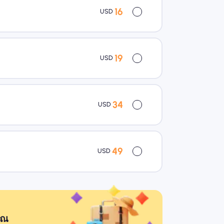
16
USD
19
USD
34
USD
49
USD
ุณ