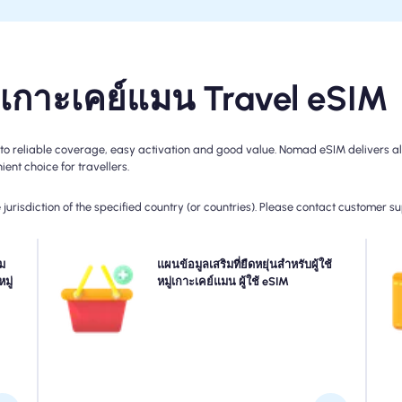
ู่เกาะเคย์แมน Travel eSIM
o reliable coverage, easy activation and good value. Nomad eSIM delivers all 
ent choice for travellers.
jurisdiction of the specified country (or countries). Please contact customer s
งของ
ม
ต้องการข้อมูลเพิ่มเติมหรือขยายแผนของคุณ? เพียงซื้อ Add-
แผนข้อมูลเสริมที่ยืดหยุ่นสำหรับผู้ใช้
บราย
มู่
on ไปยัง หมู่เกาะเคย์แมน ของคุณเพื่อเพลิดเพลินกับการเชื่อม
หมู่เกาะเคย์แมน ผู้ใช้ eSIM
e
เร็ว
ต่อ 5G/4G ที่ไร้รอยต่อต่อไป เมื่อแผนเริ่มต้นของคุณหมดอายุ
เพ
ต่าง
ส่วนเสริมของคุณจะเปิดใช้งานการเก็บรักษาโดยอัตโนมัติที่
งวัน
คุณเชื่อมต่อโดยไม่หยุดชะงัก