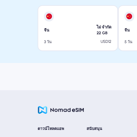
ไม่ จำกัด
จีน
จีน
22
GB
USD
12
3 วัน
5 วัน
ดาวน์โหลดแอพ
สนับสนุน