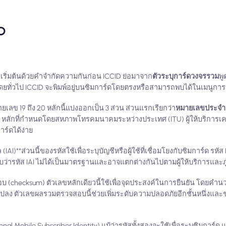
D
เริ่มต้นด้วยคำจำกัดความกันก่อน ICCID ย่อมาจาก
ตัวระบุการ์ดวงจรรวม
พู
ดยทั่วไป ICCID จะพิมพ์อยู่บนซิมการ์ดโดยตรงหรือสามารถพบได้ในเมนูการต
เลข 19 ถึง 20 หลักนี้แบ่งออกเป็น 3 ส่วน ส่วนแรกเรียกว่า
หมายเลขประจำตั
ข 6 หลักที่กำหนดโดยสหภาพโทรคมนาคมระหว่างประเทศ (ITU) ผู้ให้บริการเค
การ์ดได้ง่าย
IAI)**ส่วนนี้ของรหัสใช้เพื่อระบุบัญชีหรือผู้ใช้ที่เชื่อมโยงกับซิมการ์ด ร
ดทราบว่ารหัส IAI ไม่ได้เป็นมาตรฐานและอาจแตกต่างกันไปตามผู้ให้บริการและ
บ (checksum) ตัวเลขหลักเดียวนี้ใช้เพื่อจุดประสงค์ในการยืนยัน โดยคำน
ัดแปลง ตัวเลขผลรวมตรวจสอบนี้ช่วยเพิ่มระดับความปลอดภัยอีกชั้นหนึ่งและ
nal Mobile Subscriber Identity) แม้ว่ารหัสทั้งสองจะใช้เพื่อระบุซิมการ์ด