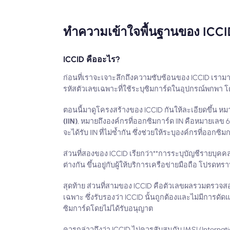
ทำความเข้าใจพื้นฐานของ ICCI
ICCID คืออะไร?
ก่อนที่เราจะเจาะลึกถึงความซับซ้อนของ ICCID เรามา
รหัสตัวเลขเฉพาะที่ใช้ระบุซิมการ์ดในอุปกรณ์พกพา โ
ตอนนี้มาดูโครงสร้างของ ICCID กันให้ละเอียดขึ้น หมาย
(IIN)
, หมายถึงองค์กรที่ออกซิมการ์ด IIN คือหมายเล
จะได้รับ IIN ที่ไม่ซ้ำกัน ซึ่งช่วยให้ระบุองค์กรที่ออกซิม
ส่วนที่สองของ ICCID เรียกว่า**การระบุบัญชีรายบุคคล (
ต่างกัน ขึ้นอยู่กับผู้ให้บริการเครือข่ายมือถือ โปร
สุดท้าย ส่วนที่สามของ ICCID คือตัวเลขผลรวมตรวจสอ
เฉพาะ ซึ่งรับรองว่า ICCID นั้นถูกต้องและไม่มีการด
ซิมการ์ดโดยไม่ได้รับอนุญาต
ควรกล่าวถึงว่า ICCID ไม่ควรสับสนกับ IMSI (Internatio