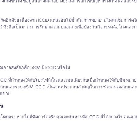
เกิดขึ้นได้ ข้อมูลนี้อาจมีค่าอย่างยิ่งในการแก้ไขปัญหาทางเทคนิคและ
์ดอีกด้วย เนื่องจาก ICCID แต่ละอันไม่ซ้ำกัน การพยายามโคลนซิมการ์ดใ
นไว้ ซึ่งถือเป็นมาตรการรักษาความปลอดภัยเพื่อป้องกันกิจกรรมฉ้อโกงแล
ณอาจสงสัยก็คือ eSIM มี ICCID หรือไม่
CID ที่กำหนดให้กับโปรไฟล์นั้น และเช่นเดียวกับเมื่อกำหนดให้กับซิม หมายเ
จสอบและระบุ eSIM ICCID เป็นส่วนประกอบสำคัญในการช่วยตรวจสอบและ
ือข่าย
หน
ดโดยตรง หากไม่มีซิมการ์ดจริง คุณจะค้นหารหัส ICCID นี้ได้อย่างไร คุณ