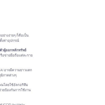
ดอย่างง่ายๆ ก็คือเป็น
ั้งค่าอุปกรณ์
วผู้ออกหลักทรัพย์
รือข่ายมือถือแต่ละราย
หัส IAI อาจมีความยาวแตก
ภูมิภาคต่างๆ
วณโดยใช้อัลกอริทึม
ช่วยป้องกันการใช้งาน
 แต่ ICCID จะเฉพาะ