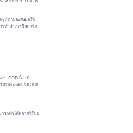
รับรองประสบการณ์การ
ดๆ ก็ตามจะส่งผลให้
ะการทำสำเนาซิมการ์ด
ลข ICCID นี้จะมี
รับรอง eSIM ของคุณ
สามารถทำได้หลายวิธีบน