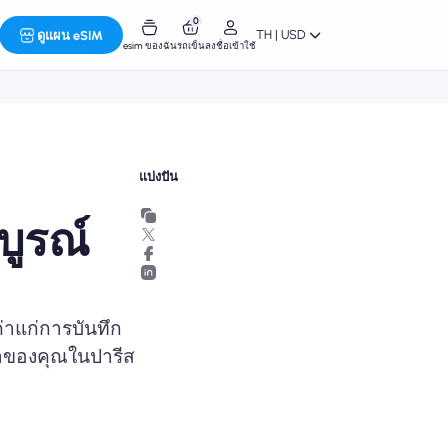
0
TH | USD
ดูแผน eSIM
esim ของฉัน
รถเข็น
ลงชื่อเข้าใช้
แบ่งปัน
บูรณ์
ค่าแก่การบันทึก
วลาของคุณในปารีส