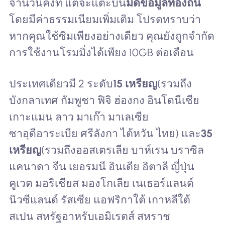
จำนวนคงที่ แต่จะแตะบน
มัดข้อมูลท้องถิ่น
โดยมีค่าธรรมเนียมเพิ่มเติม โปรดทราบว่า
หากคุณใช้ซิมเพียงอย่างเดียว คุณยังถูกจำกัด
การใช้งานโรมมิ่งได้เพียง 10GB ต่อเดือน
ประเทศเดียวมี 2 ระดับ
15 เหรียญ
(รวมถึง
บังกลาเทศ กัมพูชา ฟิจิ ฮ่องกง อินโดนีเซีย
เกาะแมน ลาว มาเก๊า มาเลเซีย
ซาอุดีอาระเบีย ศรีลังกา ไต้หวัน ไทย) และ
35
เหรียญ
(รวมถึงออสเตรเลีย บาห์เรน บราซิล
แคนาดา จีน เยอรมนี อินเดีย อิตาลี ญี่ปุ่น
คูเวต มอริเชียส มองโกเลีย เนเธอร์แลนด์
นิวซีแลนด์ รัสเซีย แอฟริกาใต้ เกาหลีใต้
สเปน สหรัฐอาหรับเอมิเรตส์ สหราช