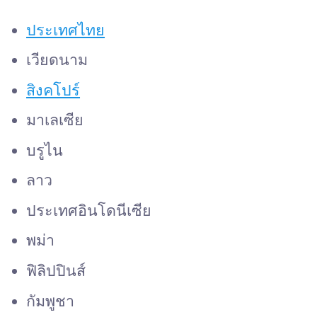
ประเทศไทย
เวียดนาม
สิงคโปร์
มาเลเซีย
บรูไน
ลาว
ประเทศอินโดนีเซีย
พม่า
ฟิลิปปินส์
กัมพูชา