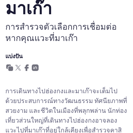
มาเก๊า
ทำไมต้อง Nomad eSIM
การสำรวจตัวเลือกการเชื่อมต่อ
หากคุณแวะที่มาเก๊า
การใช้ eSIM
แบ่งปัน
สำหรับธุรกิจ
การเดินทางไปฮ่องกงและมาเก๊าจะเต็มไป
ด้วยประสบการณ์ทางวัฒนธรรม ทัศนียภาพที่
สวยงาม และชีวิตในเมืองที่พลุกพล่าน นักท่อง
เที่ยวส่วนใหญ่ที่เดินทางไปฮ่องกงอาจลอง
แวะไปที่มาเก๊าที่อยู่ใกล้เคียงเพื่อสำรวจคาสิ