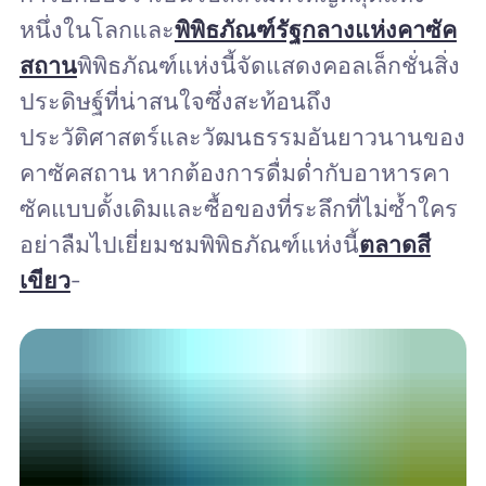
หนึ่งในโลกและ
พิพิธภัณฑ์รัฐกลางแห่งคาซัค
สถาน
พิพิธภัณฑ์แห่งนี้จัดแสดงคอลเล็กชั่นสิ่ง
ประดิษฐ์ที่น่าสนใจซึ่งสะท้อนถึง
ประวัติศาสตร์และวัฒนธรรมอันยาวนานของ
คาซัคสถาน หากต้องการดื่มด่ำกับอาหารคา
ซัคแบบดั้งเดิมและซื้อของที่ระลึกที่ไม่ซ้ำใคร
อย่าลืมไปเยี่ยมชมพิพิธภัณฑ์แห่งนี้
ตลาดสี
เขียว
-