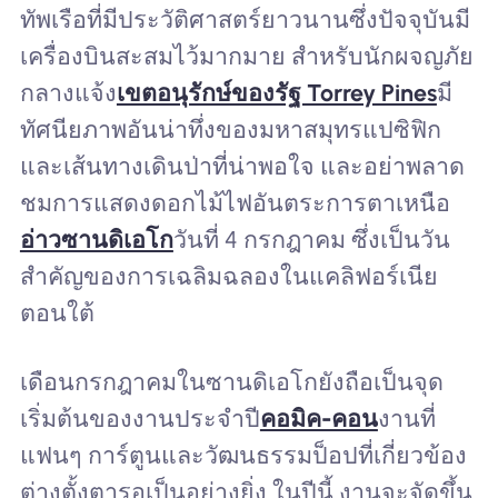
ทัพเรือที่มีประวัติศาสตร์ยาวนานซึ่งปัจจุบันมี
เครื่องบินสะสมไว้มากมาย สำหรับนักผจญภัย
กลางแจ้ง
เขตอนุรักษ์ของรัฐ Torrey Pines
มี
ทัศนียภาพอันน่าทึ่งของมหาสมุทรแปซิฟิก
และเส้นทางเดินป่าที่น่าพอใจ และอย่าพลาด
ชมการแสดงดอกไม้ไฟอันตระการตาเหนือ
อ่าวซานดิเอโก
วันที่ 4 กรกฎาคม ซึ่งเป็นวัน
สำคัญของการเฉลิมฉลองในแคลิฟอร์เนีย
ตอนใต้
เดือนกรกฎาคมในซานดิเอโกยังถือเป็นจุด
เริ่มต้นของงานประจำปี
คอมิค-คอน
งานที่
แฟนๆ การ์ตูนและวัฒนธรรมป็อปที่เกี่ยวข้อง
ต่างตั้งตารอเป็นอย่างยิ่ง ในปีนี้ งานจะจัดขึ้น