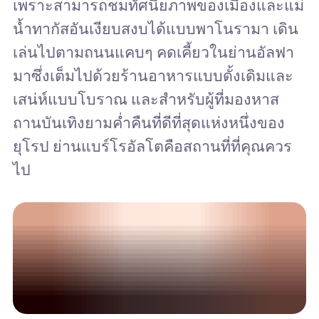
เพราะสามารถชมทัศนียภาพของเมืองและแม่
น้ำทากัสอันเงียบสงบได้แบบพาโนรามา เดิน
เล่นไปตามถนนแคบๆ คดเคี้ยวในย่านอัลฟา
มาซึ่งเต็มไปด้วยร้านอาหารแบบดั้งเดิมและ
เสน่ห์แบบโบราณ และสำหรับผู้ที่มองหาส
ถานบันเทิงยามค่ำคืนที่ดีที่สุดแห่งหนึ่งของ
ยุโรป ย่านแบร์โรอัลโตคือสถานที่ที่คุณควร
ไป