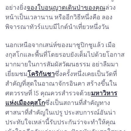
อย่างยิ่ง
จองใบอนุญาตเดินป่าของคุณ
ล่วง
หน้าเป็นเวลานาน หรืออีกวิธีหนึ่งคือ ลอง
พิจารณาทัวร์แบบมีไกด์นำเที่ยวหนึ่งวัน
นอกเหนือจากเสน่ห์ของมาชูปิกชูแล้ว เมือ
งกุสโกและพื้นที่โดยรอบยังเต็มไปด้วยโอกาส
มากมายในการสัมผัสวัฒนธรรม อย่าลืมมา
เยี่ยมชม
โคริกันชา
ซึ่งครั้งหนึ่งเคยเป็นวัดที่
สำคัญที่สุดในอาณาจักรอินคา สร้างขึ้นใน
ศตวรรษที่ 15 คุณควรสำรวจด้วย
มหาวิหาร
แห่งเมืองคุสโก
ซึ่งเป็นสถานที่สำคัญทาง
ศาสนาที่สำคัญในเปรู ประสบการณ์อันน่า
ประทับใจเหล่านี้รับประกันว่าจะทำให้คุณ