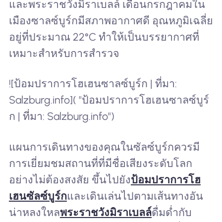
และพระราชวังมิราเบลล์ เดือนกรกฎาคมใน
เมืองซาลซ์บูร์กมีสภาพอากาศดี อุณหภูมิเฉลี่ย
อยู่ที่ประมาณ 22°C ทำให้เป็นบรรยากาศที่
เหมาะสำหรับการสำรวจ
![ป้อมปราการโฮเฮนซาลซ์บูร์ก | ที่มา:
Salzburg.info]( "ป้อมปราการโฮเฮนซาลซ์บูร์
ก | ที่มา: Salzburg.info")
แผนการเดินทางของคุณในซัลซ์บูร์กควรมี
การเยี่ยมชมสถานที่ที่มีชื่อเสียงระดับโลก
อย่างไม่ต้องสงสัย ขึ้นไปยัง
ป้อมปราการโฮ
เฮนซัลซ์บูร์ก
และเดินเล่นไปตามเส้นทางอัน
น่าหลงใหล
พระราชวังมิราเบลล์
ดื่มด่ำกับ