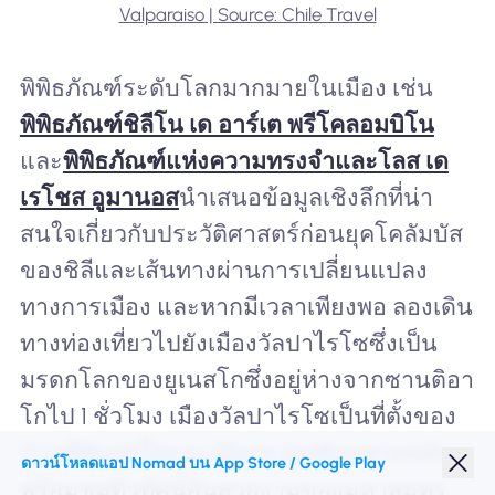
Valparaiso | Source: Chile Travel
พิพิธภัณฑ์ระดับโลกมากมายในเมือง เช่น
พิพิธภัณฑ์ชิลีโน เด อาร์เต พรีโคลอมบิโน
และ
พิพิธภัณฑ์แห่งความทรงจำและโลส เด
เรโชส อูมานอส
นำเสนอข้อมูลเชิงลึกที่น่า
สนใจเกี่ยวกับประวัติศาสตร์ก่อนยุคโคลัมบัส
ของชิลีและเส้นทางผ่านการเปลี่ยนแปลง
ทางการเมือง และหากมีเวลาเพียงพอ ลองเดิน
ทางท่องเที่ยวไปยังเมืองวัลปาไรโซซึ่งเป็น
มรดกโลกของยูเนสโกซึ่งอยู่ห่างจากซานติอา
โกไป 1 ชั่วโมง เมืองวัลปาไรโซเป็นที่ตั้งของ
บ้านสีสันสดใสและเนินเขาสูงชันหลายหลัง
ดาวน์โหลดแอป Nomad บน App Store / Google Play
พร้อมชมทิวทัศน์อันสวยงามของมหาสมุทร