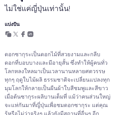
ไม่ใช่แค่ญี่ปุ่นเท่านั้น!
ทำไมต้อง Nomad eSIM
แบ่งปัน
การใช้ eSIM
ดอกซากุระเป็นดอกไม้ที่สวยงามและกลีบ
สำหรับธุรกิจ
ดอกที่บอบบางและมีอายุสั้น ซึ่งทำให้ผู้คนทั่ว
โลกหลงใหลมาเป็นเวลานานหลายศตวรรษ
ทุกๆ ฤดูใบไม้ผลิ ธรรมชาติจะเปลี่ยนแปลงทุก
มุมโลกให้กลายเป็นผืนผ้าใบสีชมพูและสีขาว
เมื่อต้นซากุระผลิบานเต็มที่ แม้ว่าคนส่วนใหญ่
จะแห่กันมาที่ญี่ปุ่นเพื่อชมดอกซากุระ แต่คุณ
รู้หรือไม่ว่าจริงๆ แล้วยังมีสถานที่อื่นๆ อีก