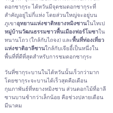
ดอกซากุระ ไต้หวันมีจุดชมดอกซากุระที่
สำคัญอยู่ไม่กี่แห่ง โดยส่วนใหญ่จะอยู่บน
ภูเขา
อุทยานแห่งชาติหยางหมิงซาน
ในไทเป
หมู่บ้านวัฒนธรรมชาวพื้นเมืองฟอร์โมซา
ใน
หนานโถว (ใกล้กับไถจง) และ
พื้นที่ท่องเที่ยว
แห่งชาติอาลีซาน
ใกล้กับเจียอี้เป็นหนึ่งใน
พื้นที่ที่ดีที่สุดสำหรับการชมดอกซากุระ
วันที่ซากุระบานในไต้หวันนั้นเร็วกว่ามาก
โดยซากุระจะบานได้เร็วสุดคือเดือน
กุมภาพันธ์ที่หยางหมิงซาน ส่วนดอกไม้ที่อาลี
ซานบานช้ากว่าเล็กน้อย คือช่วงปลายเดือน
มีนาคม