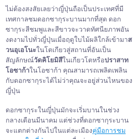
ไม่ต้องสงสัยเลยว่าญี่ปุ่นถือเป็นประเทศที่มี
เทศกาลชมดอกซากุระบานมากที่สุด ดอก
ซากุระสีชมพูและสีขาวจะวาดทัศนียภาพอัน
งดงามไปทั่วญี่ปุ่นเมื่อฤดูใบไม้ผลิใกล้เข้ามา
ส
วนอุเอโนะ
ในโตเกียวสู่สถานที่อันเป็น
สัญลักษณ์
วัดคิโยมิสึ
ในเกียวโตหรือ
ปราสาท
โอซาก้า
ในโอซาก้า คุณสามารถเพลิดเพลิน
กับดอกซากุระได้ไม่ว่าคุณจะอยู่ส่วนไหนของ
ญี่ปุ่น
ดอกซากุระในญี่ปุ่นมักจะเริ่มบานในช่วง
กลางเดือนมีนาคม แต่ช่วงที่ดอกซากุระบาน
จะแตกต่างกันไปในแต่ละเมือง
คู่มือการชม