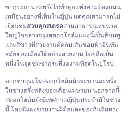
ซากุระบานสะพรั่งไปทั่วทุกแห่งตามท้องถนน
เหมือนอย่างที่เห็นในญี่ปุ่น แต่คุณสามารถไป
เยี่ยมชม
สวนคุกสเตรด
สวนสาธารณะขนาด
ใหญ่ใจกลางกรุงสตอกโฮล์มแห่งนี้เป็นสีชมพู
และสีขาวที่สวยงามตัดกับเส้นขอบฟ้าอันทัน
สมัยของเมืองได้อย่างสวยงาม โดยถือเป็น
หนึ่งในจุดชมซากุระที่งดงามที่สุดในยุโรป
ดอกซากุระในสตอกโฮล์มมักจะบานสะพรั่ง
ในช่วงครึ่งหลังของเดือนเมษายน นอกจากนี้
สตอกโฮล์มยังมีเทศกาลญี่ปุ่นประจำปีในช่วง
นี้ โดยมีแผงขายงานฝีมือและของกินริมทาง