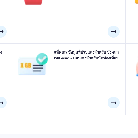
งวัน
คุณเชื่อมต่อโดยไม่หยุดชะงัก
งคุณ
ง
เดินทางไปที่ ธากา, โบกรา, ค็อกซ์บาซาร์ หรือที่ใดก็ได้ใน บัง
แพ็คเกจข้อมูลที่ปรับแต่งสำหรับ บังคลา
ส
ื่อม
คลาเทศ? เลือกแพ็คเกจข้อมูล บังคลาเทศ ของเราที่ออกแบบ
เทศ esim - แผนเองสำหรับนักท่องเที่ยว
ข
มบิน
มาเพื่อให้เหมาะกับทุกความต้องการพร้อมการเชื่อมต่อ
าช้า
4G/5G ที่ราบรื่น eSIMs ของเราบางส่วนต้องการการเปิดใช้
วิ
งานด้วยตนเองโปรดตรวจสอบอีเมลการติดตั้งของคุณเพื่อให้
แน่ใจ