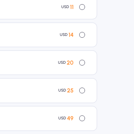
11
USD
14
USD
20
USD
25
USD
49
USD