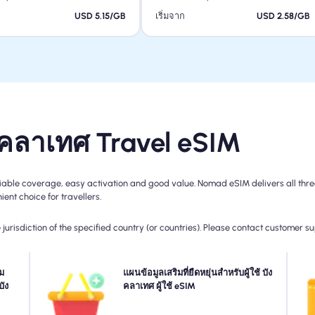
ก
USD 5.15/GB
เริ่มจาก
USD 2.58/GB
ังคลาเทศ Travel eSIM
able coverage, easy activation and good value. Nomad eSIM delivers all three
ent choice for travellers.
jurisdiction of the specified country (or countries). Please contact customer s
งของ
ม
ต้องการข้อมูลเพิ่มเติมหรือขยายแผนของคุณ? เพียงซื้อ Add-
แผนข้อมูลเสริมที่ยืดหยุ่นสำหรับผู้ใช้ บัง
อียด
บัง
on ไปยัง บังคลาเทศ ของคุณเพื่อเพลิดเพลินกับการเชื่อมต่อ
คลาเทศ ผู้ใช้ eSIM
สำห
วของ
5G/4G ที่ไร้รอยต่อต่อไป เมื่อแผนเริ่มต้นของคุณหมดอายุ
เ
ันไป
ส่วนเสริมของคุณจะเปิดใช้งานการเก็บรักษาโดยอัตโนมัติที่