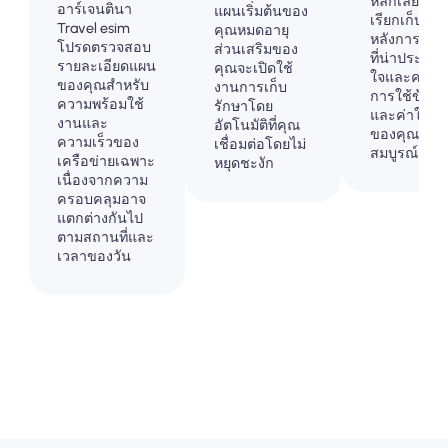
หลีกเลี่ยงกา
อาร์เจนตินา
แผนเริ่มต้นของ
เรียกเก็บเงิน
Travel esim
คุณหมดอายุ
หลังการเดิน
โปรดตรวจสอบ
ส่วนเสริมของ
ที่น่าประหล
รายละเอียดแผน
คุณจะเปิดใช้
ใจและควบค
ของคุณสำหรับ
งานการเก็บ
การใช้ข้อมู
ความพร้อมใช้
รักษาโดย
และค่าใช้จ่
งานและ
อัตโนมัติที่คุณ
ของคุณอย่า
ความเร็วของ
เชื่อมต่อโดยไม่
สมบูรณ์
เครือข่ายเฉพาะ
หยุดชะงัก
เนื่องจากความ
ครอบคลุมอาจ
แตกต่างกันไป
ตามสถานที่และ
เวลาของวัน