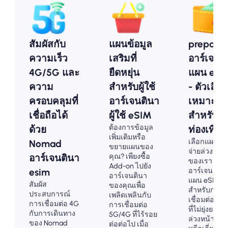
สัมผัสกับ
แผนข้อมูล
prepaid
ความเร็ว
เสริมที่
อาร์เจนต
4G/5G และ
ยืดหยุ่น
แผน eSI
ความ
สำหรับผู้ใช้
- ตัวเลือกท
ครอบคลุมที่
อาร์เจนตินา
เหมาะส
เชื่อถือได้
ผู้ใช้ eSIM
สำหรับนั
ต้องการข้อมูล
ด้วย
ท่องเที่ยว
เพิ่มเติมหรือ
เลือกแผนกา
Nomad
ขยายแผนของ
จ่ายล่วงหน้า
คุณ? เพียงซื้อ
อาร์เจนตินา
ของเรา
Add-on ไปยัง
อาร์เจนตินา
esim
อาร์เจนตินา
แผน eSIM
สัมผัส
ของคุณเพื่อ
สำหรับการ
ประสบการณ์
เพลิดเพลินกับ
เชื่อมต่อ 4G
การเชื่อมต่อ 4G
การเชื่อมต่อ
ที่ไม่ยุ่งยาก จ
กับการเดินทาง
5G/4G ที่ไร้รอย
ล่วงหน้าเพื่อ
ของ Nomad
ต่อต่อไป เมื่อ