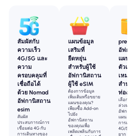
สัมผัสกับ
แผนข้อมูล
prepa
ความเร็ว
เสริมที่
อัฟกา
4G/5G และ
ยืดหยุ่น
แผน e
ความ
สำหรับผู้ใช้
ตัวเลือก
ครอบคลุมที่
อัฟกานิสถาน
เหมาะ
เชื่อถือได้
ผู้ใช้ eSIM
สำหรับ
ต้องการข้อมูล
ด้วย Nomad
ท่องเที
เพิ่มเติมหรือขยาย
เลือกแผน
อัฟกานิสถาน
แผนของคุณ?
ล่วงหน้า
เพียงซื้อ Add-on
esim
อัฟกานิ
ไปยัง
สัมผัส
แผน eSI
อัฟกานิสถาน
ประสบการณ์การ
การเชื่อม
ของคุณเพื่อ
เชื่อมต่อ 4G กับ
4G/5G ที่ไ
เพลิดเพลินกับการ
การเดินทางของ
ยาก จ่ายล