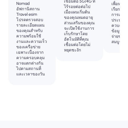
เชื่อมต่อ 5G/4G ที่
Nomad
เพื่อหลีกเ
ไร้รอยต่อต่อไป
อัฟกานิสถาน
เรียกเก็บ
เมื่อแผนเริ่มต้น
Travel esim
การเดินทา
ของคุณหมดอายุ
โปรดตรวจสอบ
ประหลา
ส่วนเสริมของคุณ
รายละเอียดแผน
ควบคุมก
จะเปิดใช้งานการ
ของคุณสำหรับ
ข้อมูลแล
เก็บรักษาโดย
ความพร้อมใช้
จ่ายของค
อัตโนมัติที่คุณ
งานและความเร็ว
สมบูรณ์
เชื่อมต่อโดยไม่
ของเครือข่าย
หยุดชะงัก
เฉพาะเนื่องจาก
ความครอบคลุม
อาจแตกต่างกัน
ไปตามสถานที่
และเวลาของวัน