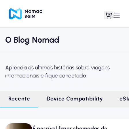
O Blog Nomad
Entrar Inscrever-se
Meus eSIM
Aprenda as últimas histórias sobre viagens
internacionais e fique conectado
Planos de loja
Recente
Device Compatibility
eS
Sobre o eSIM
É possível fazer chamadas de