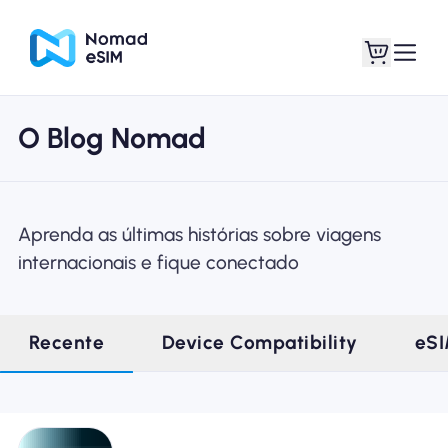
O Blog Nomad
Entrar Inscrever-se
Meus eSIM
Aprenda as últimas histórias sobre viagens
internacionais e fique conectado
Planos de loja
Recente
Device Compatibility
eS
Sobre o eSIM