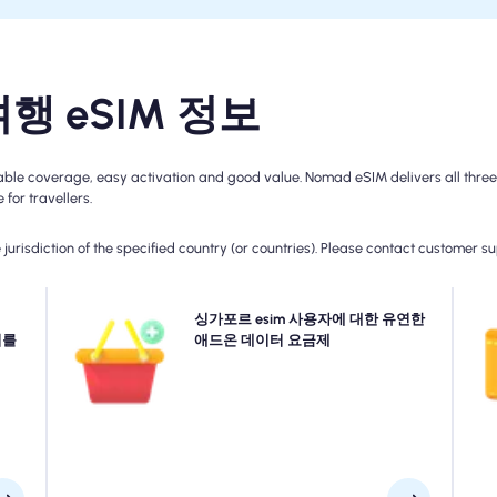
행 eSIM 정보
 coverage, easy activation and good value. Nomad eSIM delivers all three wi
for travellers.
jurisdiction of the specified country (or countries). Please contact customer s
5G,
더 많은 데이터가 필요하거나 계획을 확장해야합니까? 싱
싱가포르 esim 사용자에 대한 유연한
번
간마다
지를
가포르 esim에 애드온을 구매하면 Seamless 5G/4G 연결
애드온 데이터 요금제
랜
한 계
을 계속 즐기십시오. 초기 계획이 만료되면 애드온이 중단
사용
시오.
없이 연결된 자동 유지를 활성화합니다.