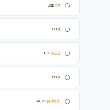
27
USD
4
USD
6.50
USD
9
USD
14
16
USD
판매 중