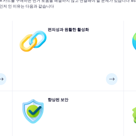
IM 카드를 구매하는 번거 로움을 해결하지 않고 연결해야 할 문제가 있습니다. 
체인저 인 이유는 다음과 같습니다
쟁 데
여행자는 해외에 갈 때 더 이상 물리적 SIM 카드를 처리 할
편의성과 원활한 활성화
많은
 의존
필요가 없습니다. 키오스크를 검색하거나 Sim Tray 도구
S
 지역
를 처리하는 대신 중반에 상륙하기 전에 디지털 방식으로
허
서 신
모바일 계획을 설치하고 활성화 할 수 있습니다. 이를 통해
 비
전화 설정을 통해 계획간에 쉽게 전환 할 수있어 여행 중에
니다.
연결하는 동안보다 편리하고 스트레스가없는 방법을 제
공 할 수 있습니다.
용자는
실제 SIM 카드와 달리 eSIM은 장치에서 손실, 도난 또는
향상된 보안
스트의
제거 할 수 없습니다. 이로 인해 SIM 카드 도난 또는 무단
는
해외에
사용의 위험이 줄어들어 여행하는 동안 더 안전하고 안전
니
해하
한 모바일 경험을 보장합니다.
송
니다.
틱 