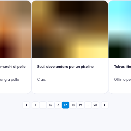
i marchi di pollo
Seul: dove andare per un pisolino
Tokyo: itin
angia pollo
Ciao.
Ottimo per
1
...
15
16
17
18
19
...
28