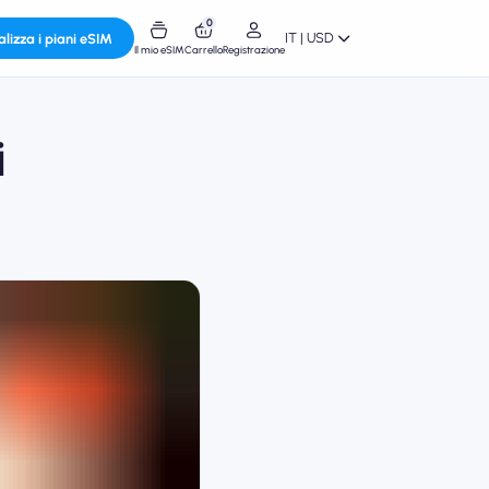
0
IT | USD
alizza i piani eSIM
Il mio eSIM
Carrello
Registrazione
i