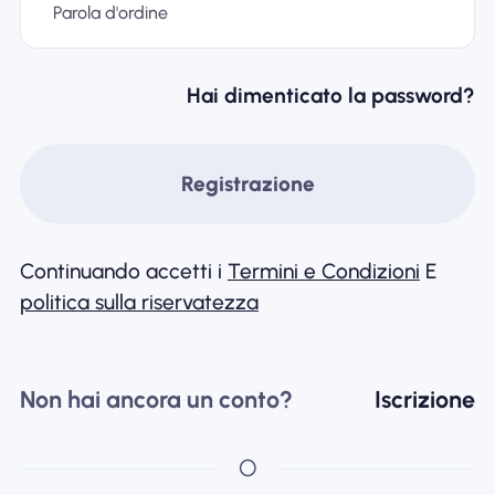
Parola d'ordine
Perché l'eSIM Nomad
Hai dimenticato la password?
Utilizzando una eSIM
Registrazione
Per affari
Continuando accetti i
Termini e Condizioni
E
politica sulla riservatezza
Non hai ancora un conto?
Iscrizione
O