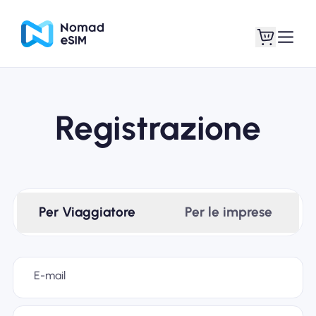
Entra registrati
Le mie eSIM
Registrazione
Acquista piani
Per Viaggiatore
Per le imprese
Informazioni sull'eSIM
E-mail