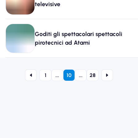
televisive
Goditi gli spettacolari spettacoli
pirotecnici ad Atami
1
...
10
...
28