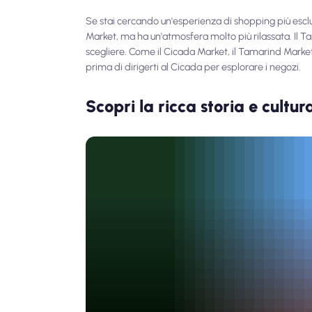
Se stai cercando un'esperienza di shopping più esclu
Market, ma ha un'atmosfera molto più rilassata. Il T
scegliere. Come il Cicada Market, il Tamarind Marke
prima di dirigerti al Cicada per esplorare i negozi.
Scopri la ricca storia e cultur