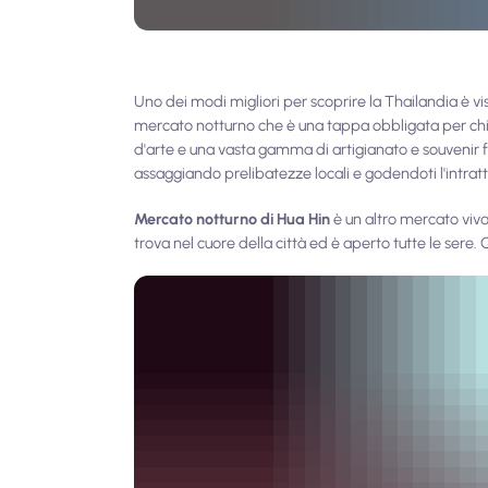
Uno dei modi migliori per scoprire la Thailandia è vis
mercato notturno che è una tappa obbligata per chiu
d'arte e una vasta gamma di artigianato e souvenir fa
assaggiando prelibatezze locali e godendoti l'intra
Mercato notturno di Hua Hin
è un altro mercato viva
trova nel cuore della città ed è aperto tutte le sere. Qu