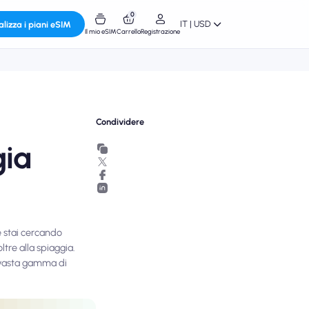
0
IT | USD
alizza i piani eSIM
Il mio eSIM
Carrello
Registrazione
Condividere
gia
e stai cercando
ltre alla spiaggia.
na vasta gamma di