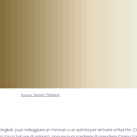
Source: Tourism Thailand
Bangkok, puoi noleggiare un minivan o un autista per arrivare a Hua Hin. 
(circa 3-4 ore di viaggio), oppure puoi scegliere di prendere il treno (cir