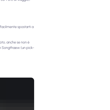
 facilmente spostarti a
moto, anche se non è
un Songthaew (un pick-