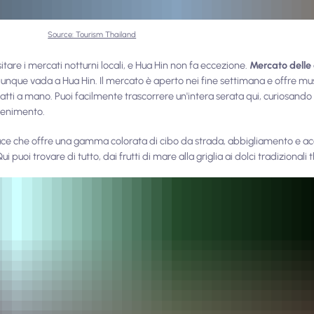
Source: Tourism Thailand
itare i mercati notturni locali, e Hua Hin non fa eccezione.
Mercato delle 
nque vada a Hua Hin. Il mercato è aperto nei fine settimana e offre mus
tti a mano. Puoi facilmente trascorrere un'intera serata qui, curiosando 
ttenimento.
ce che offre una gamma colorata di cibo da strada, abbigliamento e acce
i puoi trovare di tutto, dai frutti di mare alla griglia ai dolci tradizionali 