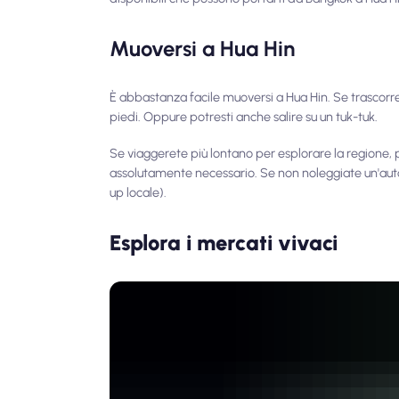
Muoversi a Hua Hin
È abbastanza facile muoversi a Hua Hin. Se trascorre
piedi. Oppure potresti anche salire su un tuk-tuk.
Se viaggerete più lontano per esplorare la regione, 
assolutamente necessario. Se non noleggiate un'aut
up locale).
Esplora i mercati vivaci