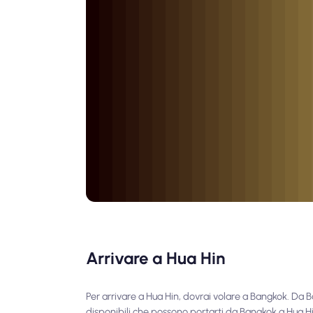
Arrivare a Hua Hin
Per arrivare a Hua Hin, dovrai volare a Bangkok. Da 
disponibili che possono portarti da Bangkok a Hua Hin 