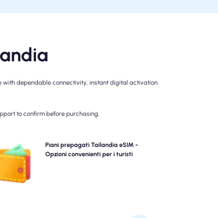
landia
with dependable connectivity, instant digital activation
upport to confirm before purchasing.
Scegli i nostri piani prepagati Tailandia eSIM per la
Piani prepagati Tailandia eSIM -
nnettività 4G/5G senza problemi. Paga in anticipo per
Opzioni convenienti per i turisti
evitare le sorprese di fatturazione post-viaggio e
tenere il controllo completo sull'utilizzo e sui costi dei
dati.