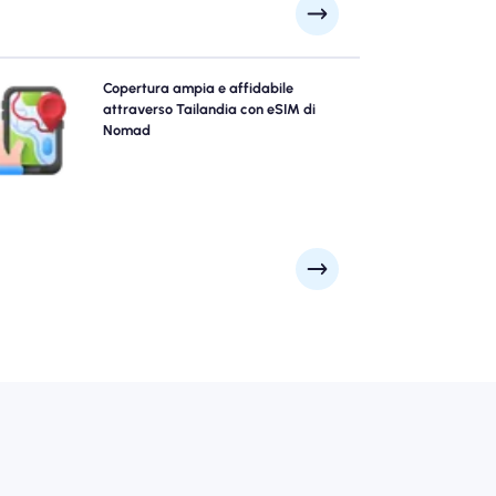
plora Tailandia con fiducia usando Tailandia eSIM di
Copertura ampia e affidabile
omad, offrendo una copertura 4G/5G affidabile dalle
attraverso Tailandia con eSIM di
principali città come Bangkok, Phuket, Chiang Mai a
Nomad
punti panoramici remoti. Resta connesso, non importa
dove ti porti la tua avventura.