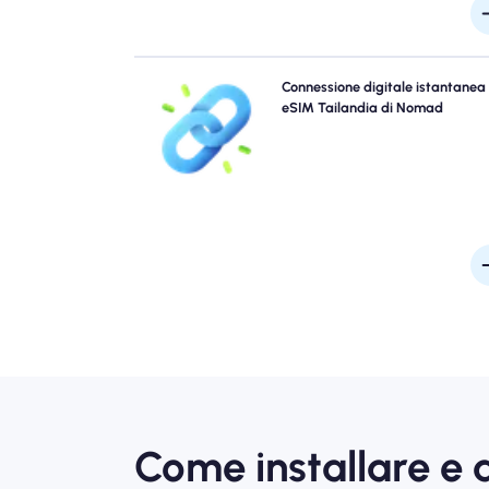
Salta le code e dimentica le sim. Attiva il tuo n
Connessione digitale istantanea
Tailandia eSIM istantaneamente dal tuo dispositivo
eSIM Tailandia di Nomad
una connettività rapida 4G/5G. Ottieni online
momento in cui arrivi all'aeroporto senza proble
rit
Come installare e 