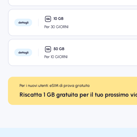
10 GB
dettagli
Per 30 GIORNI
50 GB
dettagli
Per 10 GIORNI
Per i nuovi utenti: eSIM di prova gratuita
Riscatta 1 GB gratuita per il tuo prossimo v