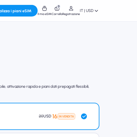
0
IT | USD
alizza i piani eSIM
Il mio eSIM
Carrello
Registrazione
, attivazione rapida e piani dati prepagati flessibili,
16
20
USD
IN VENDITA