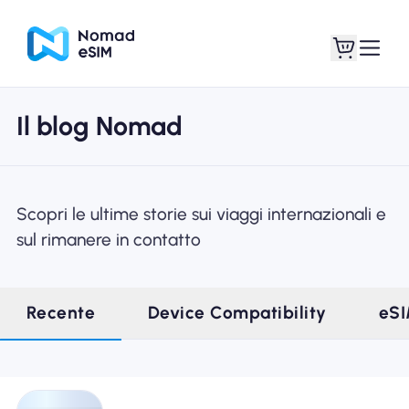
Il blog Nomad
Entra registrati
Le mie eSIM
Scopri le ultime storie sui viaggi internazionali e
sul rimanere in contatto
Acquista piani
Recente
Device Compatibility
eS
Informazioni sull'eSIM