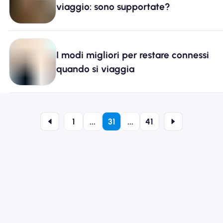
viaggio: sono supportate?
I modi migliori per restare connessi
quando si viaggia
1
...
31
...
41