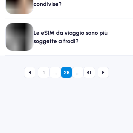
condivise?
Le eSIM da viaggio sono più
soggette a frodi?
1
...
28
...
41