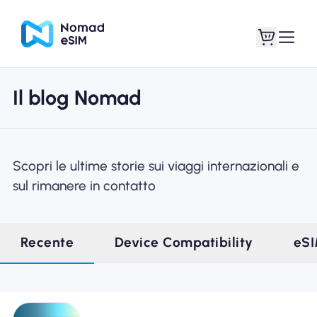
Il blog Nomad
Entra registrati
Le mie eSIM
Scopri le ultime storie sui viaggi internazionali e
sul rimanere in contatto
Acquista piani
Recente
Device Compatibility
eS
Informazioni sull'eSIM