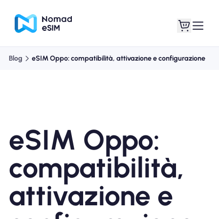
Blog
eSIM Oppo: compatibilità, attivazione e configurazione
Entra registrati
Le mie eSIM
eSIM Oppo:
Acquista piani
compatibilità,
attivazione e
Informazioni sull'eSIM