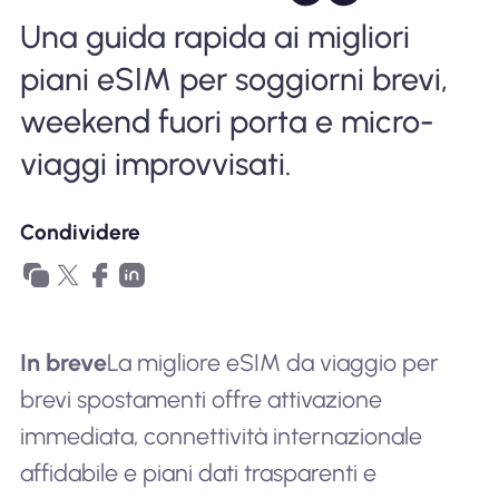
Perché l'eSIM Nomad
Una guida rapida ai migliori
piani eSIM per soggiorni brevi,
Utilizzando una eSIM
weekend fuori porta e micro-
viaggi improvvisati.
Per affari
Condividere
In breve
La migliore eSIM da viaggio per
brevi spostamenti offre attivazione
immediata, connettività internazionale
affidabile e piani dati trasparenti e