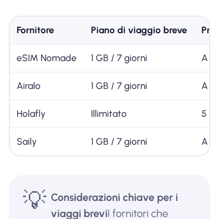
Fornitore
Piano di viaggio breve
Pre
eSIM Nomade
1 GB / 7 giorni
A pa
Airalo
1 GB / 7 giorni
A pa
Holafly
Illimitato
5 gi
Saily
1 GB / 7 giorni
A pa
💡
Considerazioni chiave per i
viaggi brevi
I fornitori che