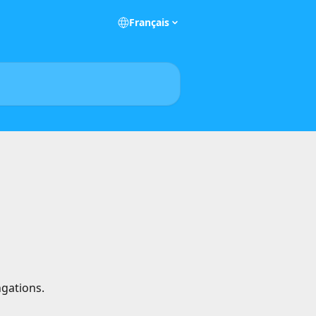
Français
ngations.