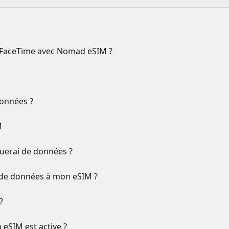
 FaceTime avec Nomad eSIM ?
données ?
M
querai de données ?
 de données à mon eSIM ?
?
 eSIM est active ?