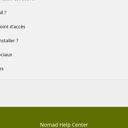
M ?
int d'accès
staller ?
ociaux
es
Nomad Help Center