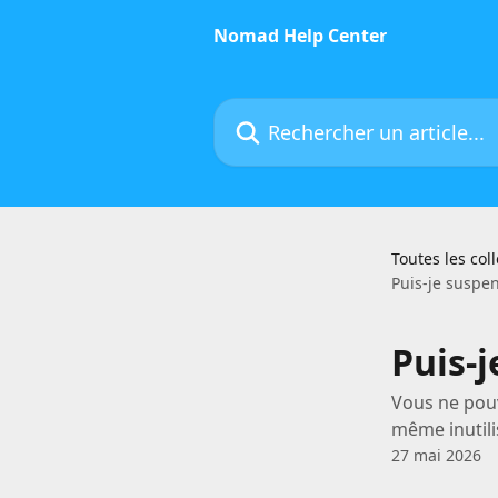
Passer au contenu principal
Nomad Help Center
Rechercher un article...
Toutes les col
Puis-je suspen
Puis-j
Vous ne pouv
même inutili
27 mai 2026