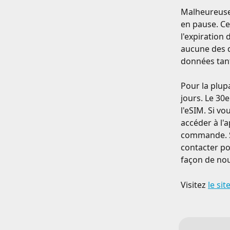
Malheureusem
en pause. Ce
l'expiration
aucune des 
données tant 
Pour la plup
jours. Le 30
l'eSIM. Si v
accéder à l'
commande. Si
contacter po
façon de nou
Visitez 
le si