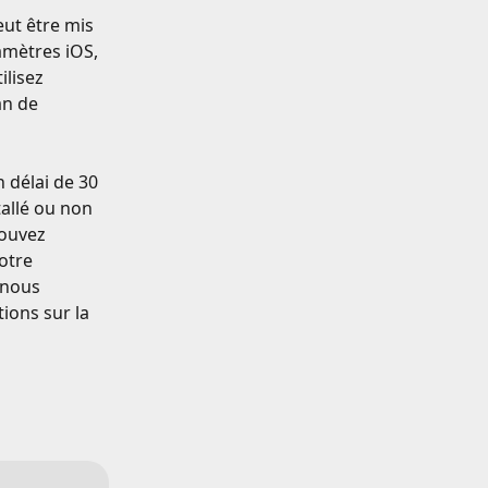
ut être mis 
amètres iOS, 
lisez 
n de 
 délai de 30 
allé ou non 
pouvez 
otre 
 nous 
ions sur la 