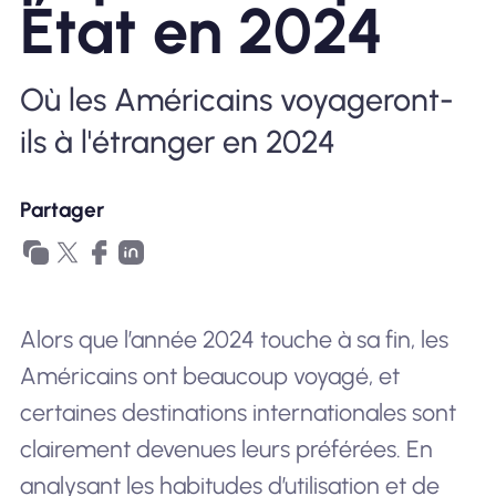
État en 2024
Pourquoi Nomad eSIM
Où les Américains voyageront-
ils à l'étranger en 2024
Utiliser une eSIM
Partager
Pour le business
Alors que l’année 2024 touche à sa fin, les
Américains ont beaucoup voyagé, et
certaines destinations internationales sont
clairement devenues leurs préférées. En
analysant les habitudes d’utilisation et de