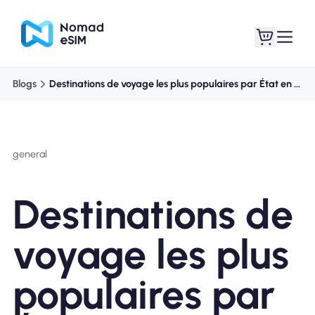
Blogs
Destinations de voyage les plus populaires par État en 2024
Connexion /
Mes eSIM
Inscrivez
general
Destinations de
Forfaits
voyage les plus
populaires par
À propos de l'eSIM