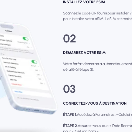
INSTALLEZ VOTRE ESIM
Scannez le code QR fourni pour installer 
pour installer votre eSIM. L'eSIM est main
02
DÉMARREZ VOTRE ESIM
Votre forfait démarrera automatiquement
détaillé à l'étape 3).
03
CONNECTEZ-VOUS À DESTINATION
ÉTAPE 1.
Accédez à Paramètres > Cellulaire 
ÉTAPE 2.
Assurez-vous que « Data Roamin
pour « Cellular Data ».