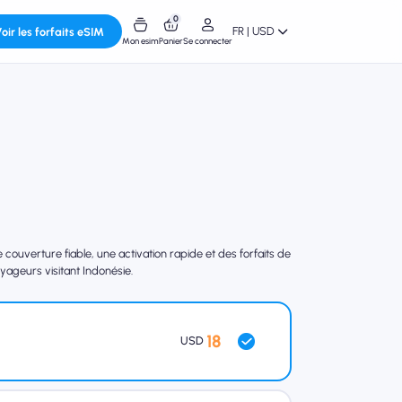
0
FR | USD
oir les forfaits eSIM
Mon esim
Panier
Se connecter
ouverture fiable, une activation rapide et des forfaits de
yageurs visitant Indonésie.
18
USD