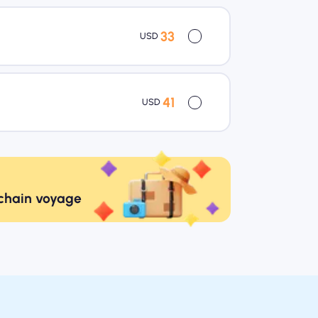
33
USD
41
USD
ochain voyage