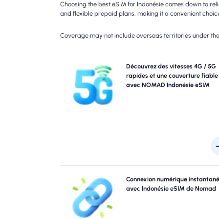
Choosing the best eSIM for Indonésie comes down to reli
and flexible prepaid plans, making it a convenient choice 
Coverage may not include overseas territories under the 
Découvrez la connectivité 4G avec le forfait eSIM
Découvrez des vitesses 4G / 5G
4G. Veuillez vérifier les détails de votre plan po
rapides et une couverture fiable
disponibilité et la vitesse spécifiques du réseau, c
avec NOMAD Indonésie eSIM
couverture peut varier selon l'emplacement et l'heur
la jou
Sautez les files d'attente et oubliez les sims physi
Connexion numérique instantan
Activez instantanément votre nomade Indonésie eS
avec Indonésie eSIM de Nomad
partir de votre appareil pour une connectivité 4G 
rapide. Obtenez en ligne le moment où vous arriv
l'aéroport sans tracas ni reta