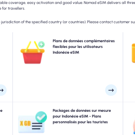
able coverage, easy activation and good value. Nomad eSIM delivers all three 
for travellers.
jurisdiction of the specified country (or countries). Please contact customer s
 5G,
Besoin de plus de données ou étendant votre plan?
Plans de données complémentaires
ur la
Achetez simplement un module complémentaire à votre
flexibles pour les utilisateurs
c
ar la
Indonésie eSIM pour continuer à profiter d'une
Indonésie eSIM
e de
connectivité 5G / 4G transparente. Lorsque votre plan
mai
rnée.
initial expire, votre module complémentaire active
automatiquement que vous vous connectez sans
interruption.
ques.
ée
Voyager à Jakarta, Bali, Yogyakarta ou n'importe où
Packages de données sur mesure
IM à
dans Indonésie? Choisissez parmi nos packages de
pour Indonésie eSIM - Plans
I
/ 5G
données Indonésie conçus pour répondre à tous les
personnalisés pour les touristes
ez à
besoins, avec une connectivité 4G / 5G transparente.
rds.
Quelques-uns de nos eSIMS nécessitent une activation