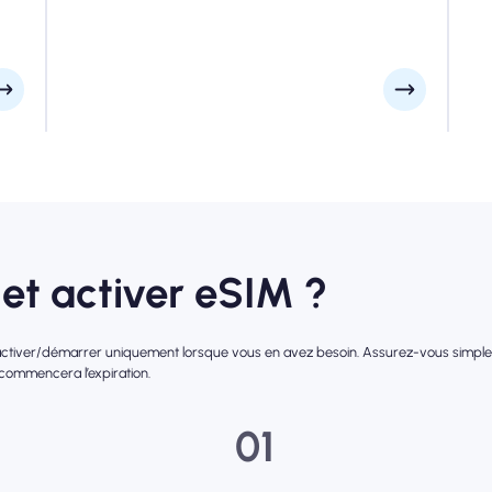
manuelle, veuillez consulter votre e-mail d'installation
pour être sûr.
et activer eSIM ?
l'activer/démarrer uniquement lorsque vous en avez besoin. Assurez-vous simpleme
 commencera l’expiration.
01