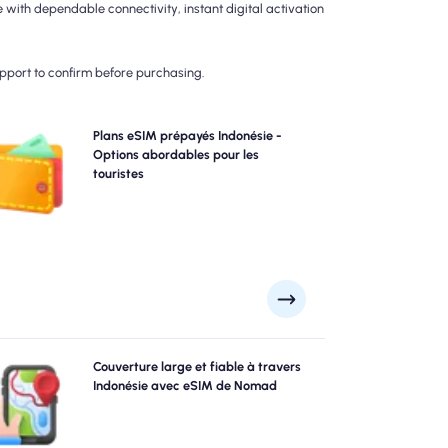
with dependable connectivity, instant digital activation
upport to confirm before purchasing.
Choisissez nos plans eSIM prépayés Indonésie pour la
Plans eSIM prépayés Indonésie -
onnectivité 4G / 5G sans tracas. Payez d'avance pour
Options abordables pour les
éviter les surprises de facturation post-voyage et
touristes
ntenez un contrôle complet sur votre utilisation et vos
coûts de données.
Explorez Indonésie avec confiance en utilisant le
Couverture large et fiable à travers
ndonésie eSIM de NomAD, offrant une couverture 4G /
Indonésie avec eSIM de Nomad
5G fiable de grandes villes comme Jakarta, Bali,
Yogyakarta aux spots éloignés. Restez connecté, peu
importe où votre aventure vous mène.