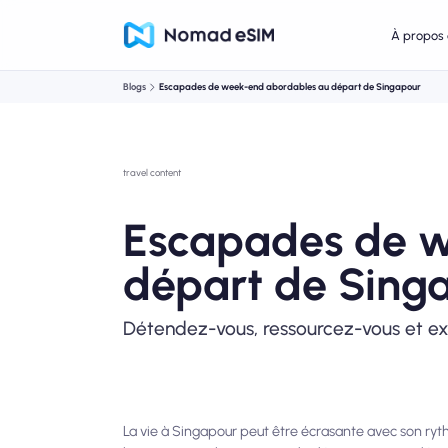
À propos 
Blogs
Escapades de week-end abordables au départ de Singapour
travel content
Escapades de w
départ de Sing
Détendez-vous, ressourcez-vous et ex
La vie à Singapour peut être écrasante avec son rythm