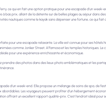
ferry, ce qui en fait une option pratique pour une escapade d'un week-e
s à bas prix, allant de la détente sur de belles plages au séjour dans de
vités nautiques comme le kayak sans dépenser une fortune, ce qui fait d
rfaite pour une escapade relaxante. La ville est connue pour ses hôtels 
ons animées comme Jonker Street, A'Famosa et les temples historiques. Le
n idéale pour une expérience enrichissante et économique.
ez prendre des photos dans des lieux photo emblématiques et les part
itinérance.
pade d'un week-end. Elle propose un mélange de soins de spa, de festi
 prix abordables. Les voyageurs peuvent profiter d'un hébergement écon
on offrant un excellent rapport qualité-prix. C'est l'endroit idéal pour 