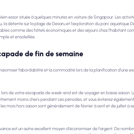
lein essor située à quelques minutes en voiture de Singapour. Les activit
u, la détente sur la plage de Desaru et l'exploration du parc aquatique 
les comme des hôtels économiques et des séjours chez l'habitant conf
ple et ensoleillée.
scapade de fin de semaine
 maximiser l’abordabilité et la commodité lors de la planification d’une
t lors de votre escapade de week-end est de voyager en basse saison. Le
ettement moins chers pendant ces périodes, et vous éviterez également 
es mois hors saison sont généralement de février à avril et de juillet à
vance est un autre excellent moyen d'économiser de l'argent. De nombre