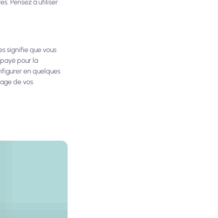
s. Pensez à utiliser
.
s signifie que vous
épayé pour la
nfigurer en quelques
tage de vos