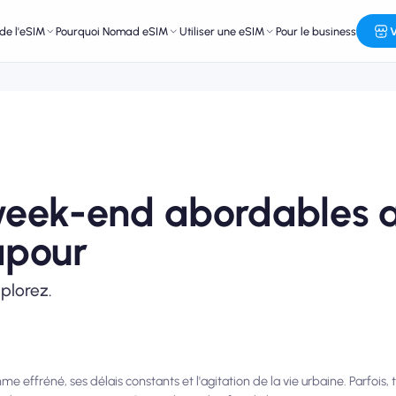
de l'eSIM
Pourquoi Nomad eSIM
Utiliser une eSIM
Pour le business
V
eek-end abordables 
apour
plorez.
e effréné, ses délais constants et l'agitation de la vie urbaine. Parfois,