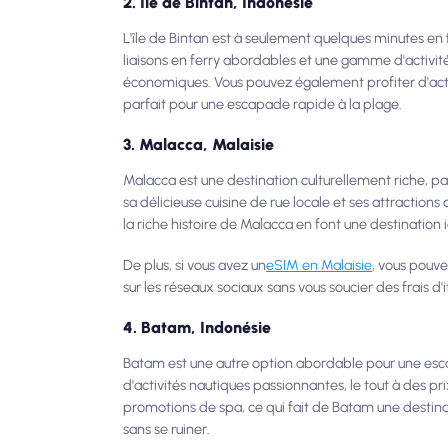
2. Île de Bintan, Indonésie
L'île de Bintan est à seulement quelques minutes en 
liaisons en ferry abordables et une gamme d'activité
économiques. Vous pouvez également profiter d'acti
parfait pour une escapade rapide à la plage.
3. Malacca, Malaisie
Malacca est une destination culturellement riche, pa
sa délicieuse cuisine de rue locale et ses attracti
la riche histoire de Malacca en font une destinatio
De plus, si vous avez un
eSIM en Malaisie
, vous pouv
sur les réseaux sociaux sans vous soucier des frais d'
4. Batam, Indonésie
Batam est une autre option abordable pour une esca
d'activités nautiques passionnantes, le tout à des
promotions de spa, ce qui fait de Batam une destinati
sans se ruiner.