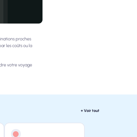
inations proches
ar les coûts ou la
ndre votre voyage
+ Voir tout