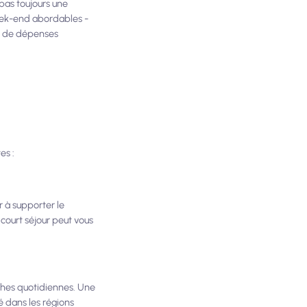
pas toujours une
week-end abordables -
ou de dépenses
es :
 à supporter le
court séjour peut vous
ches quotidiennes. Une
é dans les régions