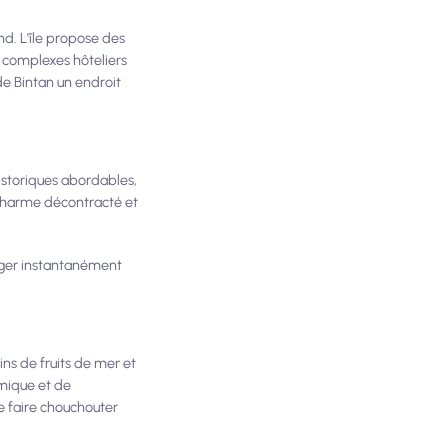
nd. L'île propose des
s complexes hôteliers
e Bintan un endroit
historiques abordables,
 charme décontracté et
ager instantanément
ns de fruits de mer et
omique et de
se faire chouchouter