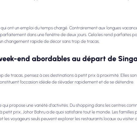
qui ont un emploi du temps chargé. Contrairement aux longues vacance
t parfaitement dans une fenêtre de deux jours. Cela les rend parfaites po
d'un changement rapide de décor sans trop de tracas.
 week-end abordables au départ de Sing
op de tracas, pensez à ces destinations à petit prix à proximité. Elles sont
nstituent l’occasion idéale de s’évader rapidement et de se détendre.
 qui propose une variété d'activités. Du shopping dans les centres com
 petit prix, Johor Bahru a de quoi satisfaire tout le monde. Les familles
t les voyageurs seuls peuvent explorer les restaurants locaux ou visiter de