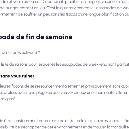
re et vous ressourcer. Cependant, planifier de longues vacances n'est 
 de budget entrent en jeu. C'est là qu'interviennent les escapades de 
mettent de souffler un peu sans les tracas d'une longue planification 
apade de fin de semaine
r partir en week-end ?
e liste de raisons pour lesquelles les escapades de week-end sont parfait
 sans vous ruiner
lleures façons de se ressourcer mentalement et physiquement sans avoir
 prélassiez sur une plage ou que vous exploriez une charmante ville, un 
 revigoré.
ie être constamment entouré de bruit, de foule et de la pression des tâ
sibilité de s'échapper de cet environnement et de trouver la tranquillit