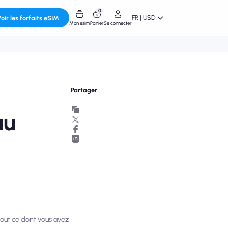
0
FR | USD
oir les forfaits eSIM
Mon esim
Panier
Se connecter
Partager
au
 tout ce dont vous avez