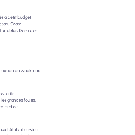
és à petit budget
Desaru Coast
ortables, Desaru est
 escapade de week-end.
s tarifs
les grandes foules.
 septembre.
ux hôtels et services