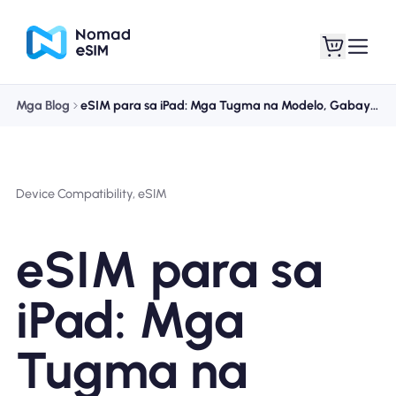
Mga Blog
eSIM para sa iPad: Mga Tugma na Modelo, Gabay sa Pag-activate at Pag-setup
Mag-log In / Mag-
Ang aking
sign Up
mga esim
Device Compatibility, eSIM
eSIM para sa
Mga Plano sa Tindahan
iPad: Mga
Tugma na
Tungkol sa eSIM