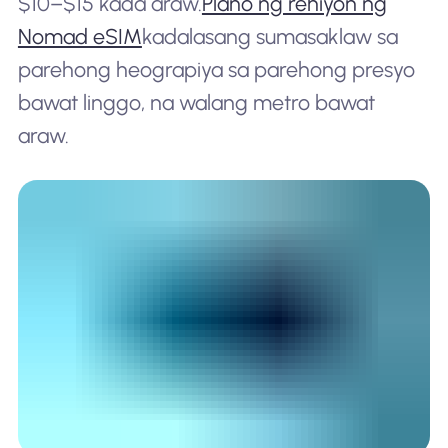
$10–$15 kada araw.
Plano ng rehiyon ng
Nomad eSIM
kadalasang sumasaklaw sa
parehong heograpiya sa parehong presyo
bawat linggo, na walang metro bawat
araw.