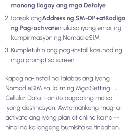
manong Ilagay ang mga Detalye
Ipasok ang
Address ng SM-DP+
at
Kodigo
ng Pag-activate
mula sa iyong email ng
kumpirmasyon ng Nomad eSIM
Kumpletuhin ang pag-install kasunod ng
mga prompt sa screen
Kapag na-install na, lalabas ang iyong
Nomad eSIM sa ilalim ng Mga Setting →
Cellular Data. I-on ito pagdating mo sa
iyong destinasyon. Awtomatikong mag-a-
activate ang iyong plan at online ka na --
hindi na kailangang bumisita sa tindahan,