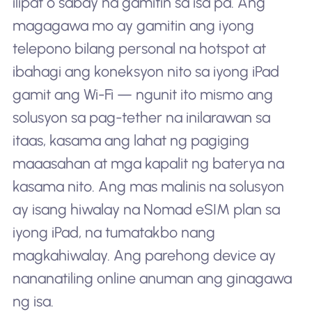
ilipat o sabay na gamitin sa isa pa. Ang
magagawa mo ay gamitin ang iyong
telepono bilang personal na hotspot at
ibahagi ang koneksyon nito sa iyong iPad
gamit ang Wi-Fi — ngunit ito mismo ang
solusyon sa pag-tether na inilarawan sa
itaas, kasama ang lahat ng pagiging
maaasahan at mga kapalit ng baterya na
kasama nito. Ang mas malinis na solusyon
ay isang hiwalay na Nomad eSIM plan sa
iyong iPad, na tumatakbo nang
magkahiwalay. Ang parehong device ay
nananatiling online anuman ang ginagawa
ng isa.