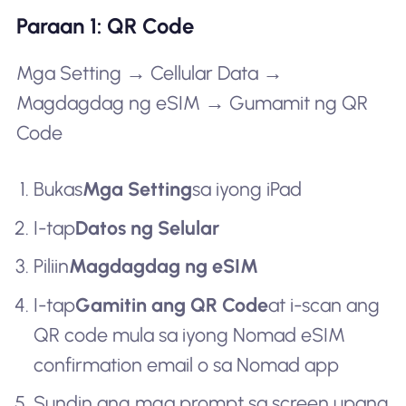
Paraan 1: QR Code
Mga Setting → Cellular Data →
Magdagdag ng eSIM → Gumamit ng QR
Code
Bukas
Mga Setting
sa iyong iPad
I-tap
Datos ng Selular
Piliin
Magdagdag ng eSIM
I-tap
Gamitin ang QR Code
at i-scan ang
QR code mula sa iyong Nomad eSIM
confirmation email o sa Nomad app
Sundin ang mga prompt sa screen upang