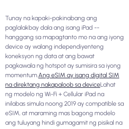
Tunay na kapaki-pakinabang ang
paglalakbay dala ang isang iPad --
hanggang sa mapagtanto mo na ang iyong
device ay walang independiyenteng
koneksyon ng data at ang bawat
pagkawala ng hotspot ay sumisira sa iyong
momentum.
Ang eSIM ay isang digital SIM
na direktang nakapaloob sa device
Lahat
ng modelo ng Wi-Fi + Cellular iPad na
inilabas simula noong 2019 ay compatible sa
eSIM, at maraming mas bagong modelo
ang tuluyang hindi gumagamit ng pisikal na