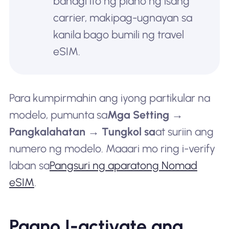
bahagi ito ng plano ng isang
carrier, makipag-ugnayan sa
kanila bago bumili ng travel
eSIM.
Para kumpirmahin ang iyong partikular na
modelo, pumunta sa
Mga Setting →
Pangkalahatan → Tungkol sa
at suriin ang
numero ng modelo. Maaari mo ring i-verify
laban sa
Pangsuri ng aparatong Nomad
eSIM
.
Paano I-activate ang