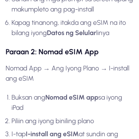
makumpleto ang pag-install
Kapag tinanong, itakda ang eSIM na ito
bilang iyong
Datos ng Selular
linya
Paraan 2: Nomad eSIM App
Nomad App → Ang Iyong Plano → I-install
ang eSIM
Buksan ang
Nomad eSIM app
sa iyong
iPad
Piliin ang iyong biniling plano
I-tap
I-install ang eSIM
at sundin ang