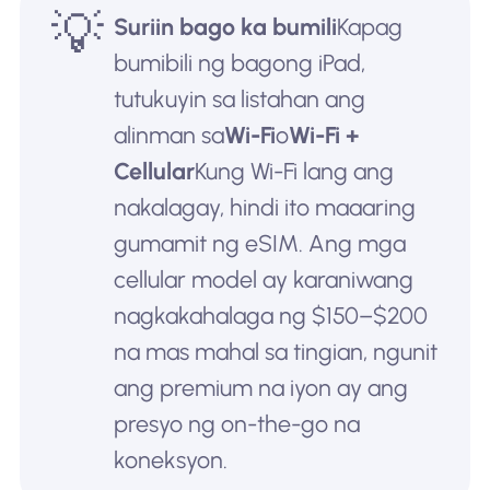
💡
Suriin bago ka bumili
Kapag
bumibili ng bagong iPad,
tutukuyin sa listahan ang
alinman sa
Wi-Fi
o
Wi-Fi +
Cellular
Kung Wi-Fi lang ang
nakalagay, hindi ito maaaring
gumamit ng eSIM. Ang mga
cellular model ay karaniwang
nagkakahalaga ng $150–$200
na mas mahal sa tingian, ngunit
ang premium na iyon ay ang
presyo ng on-the-go na
koneksyon.