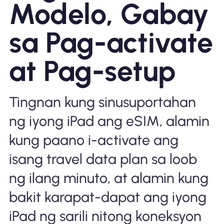
Modelo, Gabay
Bakit Nomad ESIM
sa Pag-activate
at Pag-setup
Gamit ang isang ESIM
Tingnan kung sinusuportahan
Para sa Negosyo
ng iyong iPad ang eSIM, alamin
kung paano i-activate ang
isang travel data plan sa loob
ng ilang minuto, at alamin kung
bakit karapat-dapat ang iyong
iPad ng sarili nitong koneksyon