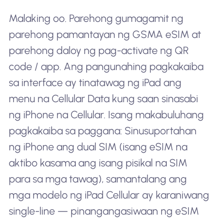
Malaking oo. Parehong gumagamit ng
parehong pamantayan ng GSMA eSIM at
parehong daloy ng pag-activate ng QR
code / app. Ang pangunahing pagkakaiba
sa interface ay tinatawag ng iPad ang
menu na Cellular Data kung saan sinasabi
ng iPhone na Cellular. Isang makabuluhang
pagkakaiba sa paggana: Sinusuportahan
ng iPhone ang dual SIM (isang eSIM na
aktibo kasama ang isang pisikal na SIM
para sa mga tawag), samantalang ang
mga modelo ng iPad Cellular ay karaniwang
single-line — pinangangasiwaan ng eSIM