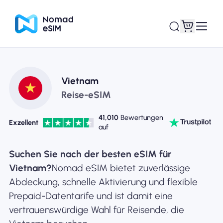
Anmelden /
Vietnam
Meine eSIMs
Registrieren
Reise-eSIM
41,010
Bewertungen
Exzellent
auf
Shop-Tarife
Suchen Sie nach der besten eSIM für
Vietnam?
Nomad eSIM bietet zuverlässige
Abdeckung, schnelle Aktivierung und flexible
Prepaid-Datentarife und ist damit eine
Über eSIM
vertrauenswürdige Wahl für Reisende, die