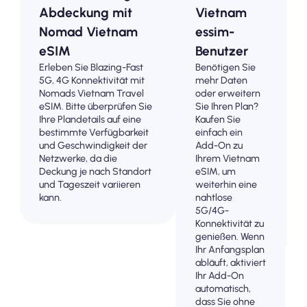
Abdeckung mit
Vietnam
Nomad Vietnam
essim-
eSIM
Benutzer
Erleben Sie Blazing-Fast
Benötigen Sie
5G, 4G Konnektivität mit
mehr Daten
Nomads Vietnam Travel
oder erweitern
eSIM. Bitte überprüfen Sie
Sie Ihren Plan?
Ihre Plandetails auf eine
Kaufen Sie
bestimmte Verfügbarkeit
einfach ein
und Geschwindigkeit der
Add-On zu
Netzwerke, da die
Ihrem Vietnam
Deckung je nach Standort
eSIM, um
und Tageszeit variieren
weiterhin eine
kann.
nahtlose
5G/4G-
Konnektivität zu
genießen. Wenn
Ihr Anfangsplan
abläuft, aktiviert
Ihr Add-On
automatisch,
dass Sie ohne