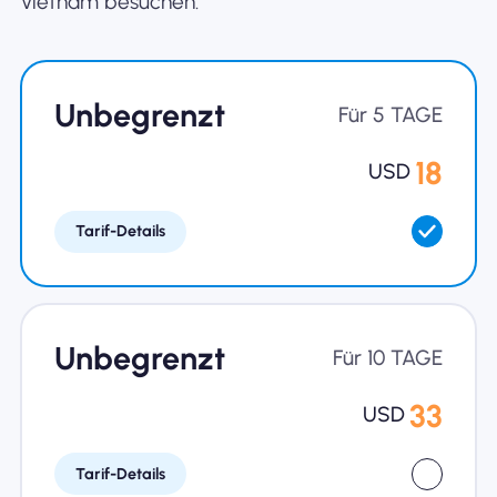
Vietnam besuchen.
Warum Nomad eSIM
Unbegrenzt
Für 5 TAGE
Verwendung einer eSIM
18
USD
Tarif-Details
Für das Geschäft
Unbegrenzt
Für 10 TAGE
33
USD
Tarif-Details