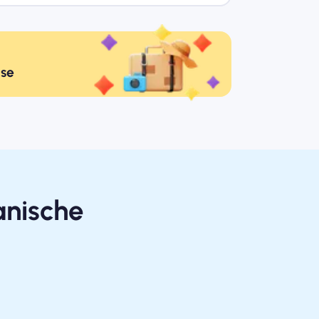
ise
anische