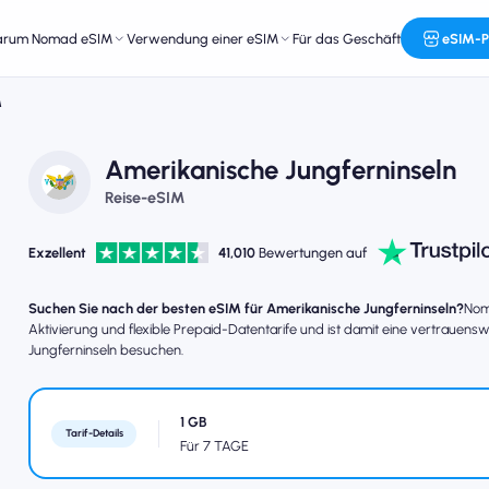
arum Nomad eSIM
Verwendung einer eSIM
Für das Geschäft
eSIM-P
M
Amerikanische Jungferninseln
Reise-eSIM
Exzellent
41,010
Bewertungen auf
Suchen Sie nach der besten eSIM für Amerikanische Jungferninseln?
Nom
Aktivierung und flexible Prepaid-Datentarife und ist damit eine vertrauens
Jungferninseln besuchen.
1 GB
Tarif-Details
Für 7 TAGE