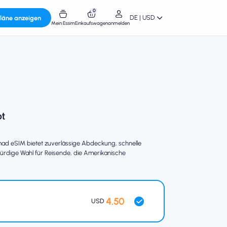
0
DE | USD
läne anzeigen
Mein Essim
Einkaufswagen
anmelden
ad eSIM bietet zuverlässige Abdeckung, schnelle
würdige Wahl für Reisende, die Amerikanische
4.50
USD