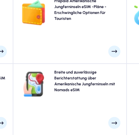
lan?
Wählen Sie unsere Prepaid Amerikanische
Prepaid Amerikanische
sche
Jungferninseln eSIM-Pläne für problemlose 4G/5G-
Jungferninseln eSIM -Pläne -
/4G-
Konnektivität über. Bezahlen Sie im Voraus, um
Erschwingliche Optionen für
uft,
Überraschungen nach dem Reisen zu vermeiden und die
Touristen
ohne
vollständige Kontrolle über Ihre Datennutzung und Ihre
o
ind.
Kosten beizubehalten.
 aus
Erforschen Sie Amerikanische Jungferninseln mit
Breite und zuverlässige
IM -
SIM
Vertrauen mit Nomads Amerikanische Jungferninseln
Berichterstattung über
den,
eSIM und bieten eine zuverlässige 4G/5G -Abdeckung in
Amerikanische Jungferninseln mit
SIMS
den besten Attraktionen und Geschäftsvierteln der Stadt.
Nomads eSIM
 Sie
Bleib in Verbindung, egal wohin deine Reise dich führt.
hen.