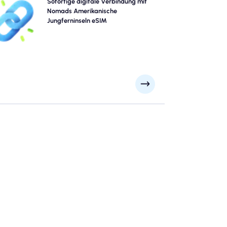
Überspringen Sie die Warteschlangen und vergessen
Sofortige digitale Verbindung mit
Sie physische Sims. Aktivieren Sie Ihren Nomad
Nomads Amerikanische
Amerikanische Jungferninseln eSIM sofort von Ihrem
Jungferninseln eSIM
Gerät für schnelle 4G/5G -Konnektivität. Gehen Sie
nline, sobald Sie ohne Probleme oder Verzögerungen
am Flughafen ankommen.