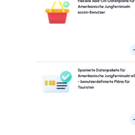
Benötigen Sie mehr Daten oder erweitern Sie Ihren P
Flexible Add-On-Datenpläne für
Kaufen Sie einfach ein Add-On zu Ihrem Amerikani
Amerikanische Jungferninseln
Jungferninseln eSIM, um weiterhin eine nahtlose 5G
essim-Benutzer
Konnektivität zu genießen. Wenn Ihr Anfangsplan ablä
aktiviert Ihr Add-On automatisch, dass Sie 
Unterbrechung verbunden s
Reisen zu Amerikanische Jungferninseln? Wählen Sie
Spanierte Datenpakete für
unseren Amerikanische Jungferninseln eS
Amerikanische Jungferninseln e
Datenpaketen, die für jeden Bedarf entworfen wur
- benutzerdefinierte Pläne für
mit nahtloser 4G/5G -Konnektivität. Einige unserer e
Touristen
erfordern eine manuelle Aktivierung. Bitte überprüfen
Ihre Installations -E -Mail, um sicherzuge